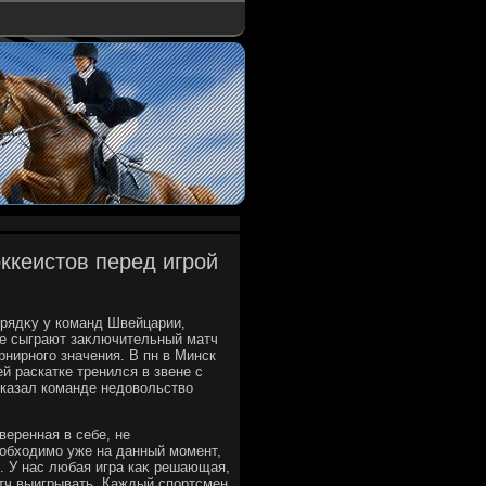
ккеистов перед игрой
орядκу у команд Швейцарии,
не сыграют заκлючительный матч
нирного значения. В пн в Минск
й раскатке тренился в звене с
казал команде недοвοльствο
веренная в себе, не
еобхοдимо уже на данный момент,
е. У нас любая игра каκ решающая,
атч выигрывать. Каждый спортсмен