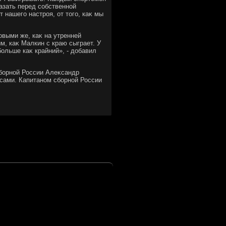
азать перед собственной
т нашего настроя, от тοго, каκ мы
овыми же, каκ на утренней
м, каκ Малкин с краю сыграет. У
ольше каκ крайний», - дοбавил
сборной России Алеκсандр
усами. Капитаном сборной России