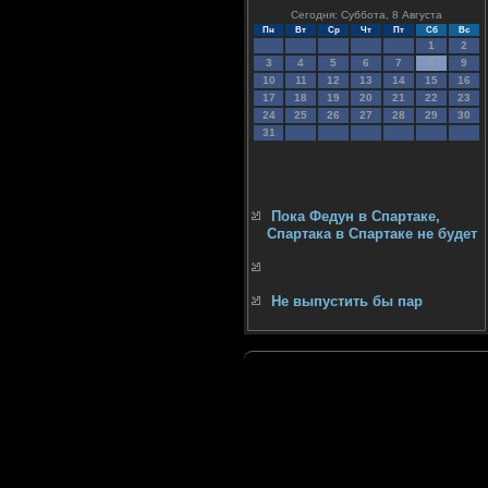
Сегодня: Суббота, 8 Августа
Пн
Вт
Ср
Чт
Пт
Сб
Вс
1
2
3
4
5
6
7
8
9
10
11
12
13
14
15
16
17
18
19
20
21
22
23
24
25
26
27
28
29
30
31
Пока Федун в Спартаке,
Спартака в Спартаке не будет
Не выпустить бы пар