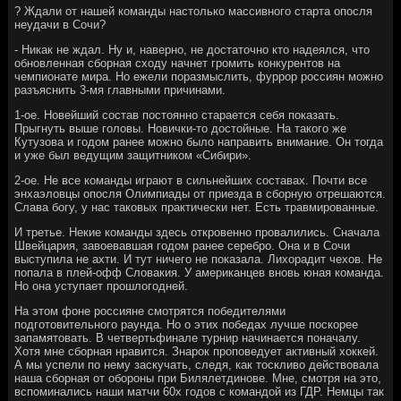
? Ждали от нашей команды настолько массивного старта опосля
неудачи в Сочи?
- Никак не ждал. Ну и, наверно, не достаточно кто надеялся, что
обновленная сборная сходу начнет громить конкурентов на
чемпионате мира. Но ежели поразмыслить, фуррор россиян можно
разъяснить 3-мя главными причинами.
1-ое. Новейший состав постоянно старается себя показать.
Прыгнуть выше головы. Новички-то достойные. На такого же
Кутузова и годом ранее можно было направить внимание. Он тогда
и уже был ведущим защитником «Сибири».
2-ое. Не все команды играют в сильнейших составах. Почти все
энхаэловцы опосля Олимпиады от приезда в сборную отрешаются.
Слава богу, у нас таковых практически нет. Есть травмированные.
И третье. Некие команды здесь откровенно провалились. Сначала
Швейцария, завоевавшая годом ранее серебро. Она и в Сочи
выступила не ахти. И тут ничего не показала. Лихорадит чехов. Не
попала в плей-офф Словакия. У американцев вновь юная команда.
Но она уступает прошлогодней.
На этом фоне россияне смотрятся победителями
подготовительного раунда. Но о этих победах лучше поскорее
запамятовать. В четвертьфинале турнир начинается поначалу.
Хотя мне сборная нравится. Знарок проповедует активный хоккей.
А мы успели по нему заскучать, следя, как тоскливо действовала
наша сборная от обороны при Билялетдинове. Мне, смотря на это,
вспоминались наши матчи 60х годов с командой из ГДР. Немцы так