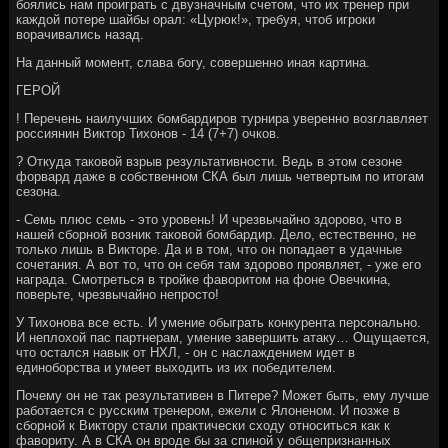
боялись нам проиграть с двузначным счетом, что их тренер при
каждой потере шайбы орал: «Цурюк!», требуя, чтоб игроки
ворачивались назад.
На данный момент, слава богу, совершенно иная картина.
ГЕРОЙ
! Перечень наилучших бомбардиров турнира уверенно возглавляет
россиянин Виктор Тихонов - 14 (7+7) очков.
? Откуда таковой взрыв результативности. Ведь в этом сезоне
форвард даже в собственном СКА был лишь четвертым по итогам
сезона.
- Семь плюс семь - это уровень! И чрезвычайно здорово, что в
нашей сборной возник таковой бомбардир. Дело, естественно, не
только лишь в Викторе. Да и в том, что он попадает в удачные
сочетания. А вот то, что он себя там здорово проявляет, - уже его
награда. Смотреться в тройке фаворитом на фоне Овечкина,
поверьте, чрезвычайно непросто!
У Тихонова все есть. И умение обыграть конкурента персонально.
И неплохой пас партнерам, умение завершить атаку… Ощущается,
что остался навык от НХЛ, - он с наслаждением идет в
единоборства и умеет выходить из их победителем.
Почему он не так результативен в Питере? Может быть, ему лучше
работается с русским тренером, ежели с Ялоненом. И позже в
сборной к Виктору стали практически сходу относиться как к
фавориту. А в СКА он вроде бы за спиной у общепризнанных