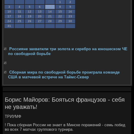
1
2
3
4
5
6
7
8
9
10
11
12
13
14
15
16
17
18
19
20
21
22
23
24
25
26
27
28
29
30
31
Россияне захватили три золота и серебро на юношеском ЧЕ
по свободной борьбе
Сборная мира по свободной борьбе проиграла команде
США в матчевой встрече на Таймс-Сквер
Борис Майоров: Бояться французов - себя
не уважать!
ТРИУМФ
! Пока сборная России не знает в Минске поражений - семь побед
во всех 7 матчах группового турнира.