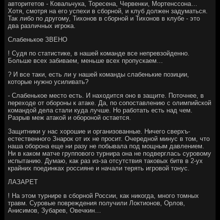
авторитетов - Ковальчука, Торесена, Червенки, Мортенссона…
Хотя, смотря на его успехи в сборной, и клуб должен задуматься.
Так либо по другому, Тихонов в сборной и Тихонов в клубе - это
два различных игрока.
Слабенькое ЗВЕНО
! Судя по статистике, в нашей команде все непревзойденно.
Больше всех забиваем, меньше всех пропускаем…
? И все таки, есть ли у нашей команды слабенькие позиции,
которые нужно усиливать?
- Слабенькое место есть. И находится оно в защите. Поточнее, в
переходе от обороны к атаке. Да, по сопоставлению с олимпийской
командой дела стали куда лучше. Но работать есть над чем.
Разрыв меж атакой и обороной остается.
Защитники у нас хорошие и организованные. Ничего сверхъ­
естественного Знарок от их не просит. Очередной минус в том, что
наша оборона еще ни разу не побывала под мощным давлением.
Ни в каком матче группового турнира она не подверглась суровому
испытанию. Думаю, как раз из-за отсутствия таковых битв в 2-ух
крайних поединках россияне и начали терять игровой тонус.
ЛАЗАРЕТ
! На этом турнире в сборной России, как никогда, много томных
травм. Суровые повреждения получили Локтионов, Орлов,
Анисимов, Зубарев, Овечкин…