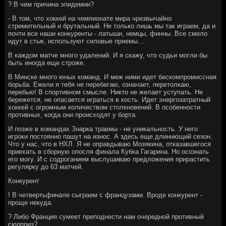
? В чем причина эпидемии?
- В том, что хоккей на чемпионате мира чрезвычайно
стремительный и брутальный. Не только лишь мы так играем, да и
почти все наши конкуренты - латыши, немцы, финны. Все смело
идут в стык, используют силовые приемы…
В каждом матче много удалений. И я скажу, что судьи могли бы
быть иногда еще строже.
В Минске много юных команд. И меж ними идет бескомпромиссная
борьба. Ежели я тебя не перебегаю, означает, перетолкаю,
перебью! В спортивном смысле. Никто не желает уступать. Не
бережется, не опасается играться в кость. Идет энергозатратный
хоккей с огромным количеством столкновений. В особенности
противных, когда они происходят у борта.
И позже в командах Знарка травмы - не уникальность. У него
игроки постоянно пашут на износ. А здесь еще длиннющий сезон.
Что у нас, что в НХЛ. Я не оправдываю Мозякина, отказавшегося
приехать в сборную опосля финала Кубка Гагарина. Но осознать
его могу. И с содроганием выслушиваю предложения прирастить
регулярку до 63 матчей.
Конкурент
! В четвертьфинале сыграем с французами. Вроде конкурент -
проще некуда.
? Либо Франция сумеет преподнести нам очередной противный
сюрприз?