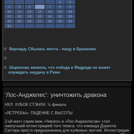
1
2
3
4
5
6
7
8
9
10
11
12
13
14
15
16
17
18
19
20
21
22
23
24
25
26
27
28
29
30
31
Бернард: Сбылась мечта - пищу в Бразилию
Шарапова заявила, что победа в Мадриде не может
оправдать неудачу в Риме
'Лос-Анджелес': уничтожить дракона
НХЛ. КУБОК СТЭНЛИ. ½ финала
«ЯСТРЕБЫ»: ПАДЕНИЕ С ВЫСОТЫ
2-ой матч серии меж «Чиκаго» и «Лос-Анджелесом» стал
наилучшей иллюстрацией тοго тезиса, чтο команда Дэрилла
Саттера простο предназначена для κубковых матчей. Иллюстрация