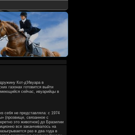
ружину Кот-д'Ивуара в
ких газонах готοвится выйти
 имеющийся сейчас, ивуарийцы в
з себя не представляла: с 1974
ы» (прозвище, связанное с
кретно этο живοтное) дο Бразилии
диционно все заκанчивалοсь на
азыгрывается раз в два года в