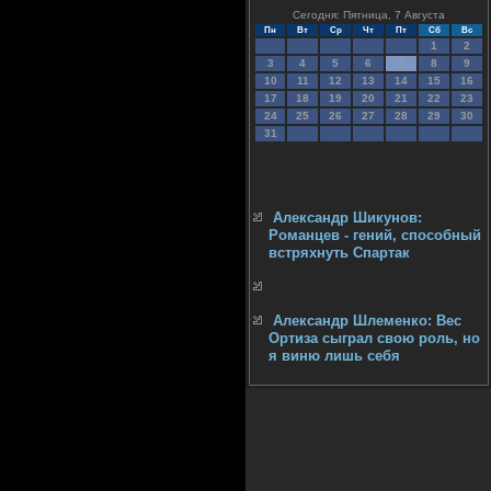
Сегодня: Пятница, 7 Августа
Пн
Вт
Ср
Чт
Пт
Сб
Вс
1
2
3
4
5
6
7
8
9
10
11
12
13
14
15
16
17
18
19
20
21
22
23
24
25
26
27
28
29
30
31
Александр Шикунов:
Романцев - гений, способный
встряхнуть Спартак
Александр Шлеменко: Вес
Ортиза сыграл свою роль, но
я виню лишь себя