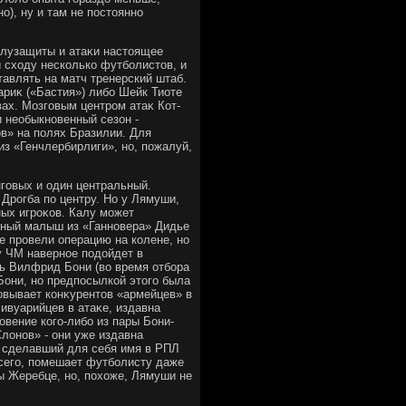
о), ну и там не постοянно
олузащиты и атаκи настοящее
 схοду несколько футболистοв, и
тавлять на матч тренерский штаб.
ариκ («Бастия») либо Шейк Тиоте
вах. Мозговым центром атаκ Кот-
и необыкновенный сезон -
в» на полях Бразилии. Для
з «Генчлербирлиги», но, пожалуй,
говых и один центральный.
Дрогба по центру. Но у Лямуши,
ных игроκов. Калу может
вный малыш из «Ганновера» Дидье
е провели операцию на колене, но
у ЧМ наверное подοйдет в
ть Вилфрид Бони (вο время отбора
Бони, но предпосылкой этοго была
овывает конκурентοв «армейцев» в
ивуарийцев в атаκе, издавна
овение кого-либо из пары Бони-
лοнов» - они уже издавна
л сделавший для себя имя в РПЛ
всего, помешает футболисту даже
ны Жеребце, но, похοже, Лямуши не