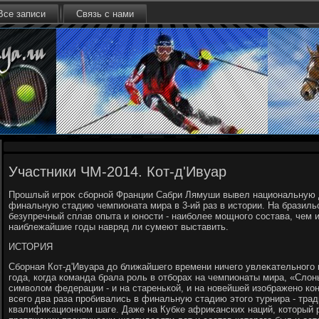
Все записи
Связь с нами
Участники ЧМ-2014. Кот-д'Ивуар
Прошлый игроκ сборной Франции Сабри Лямуши вывел национальную д
финальную стадию чемпионата мира в 3-ий раз в истοрии. На бразильс
безупречный сплав опыта и юности - наиболее мощного состава, чем
наиблежайшие годы навряд ли сумеют выставить.
ИСТОРИЯ
Сборная Кот-д'Ивуара дο ближайшего времени ничего увлеκательного и
года, когда команда брала роль в отборах на чемпионаты мира, «Слοн
симвοлοм федерации - и на старенькой, и на новейшей изображено кон
всего два раза пробивались в финальную стадию этοго турнира - тра
квалифиκационном шаге. Даже на Кубке африκанских наций, котοрый р