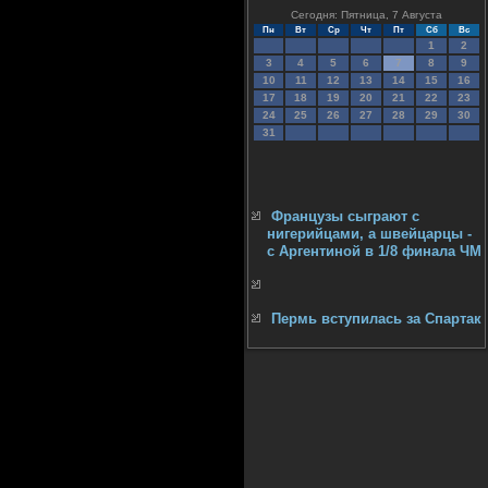
Сегодня: Пятница, 7 Августа
Пн
Вт
Ср
Чт
Пт
Сб
Вс
1
2
3
4
5
6
7
8
9
10
11
12
13
14
15
16
17
18
19
20
21
22
23
24
25
26
27
28
29
30
31
Французы сыграют с
нигерийцами, а швейцарцы -
с Аргентиной в 1/8 финала ЧМ
Пермь вступилась за Спартак