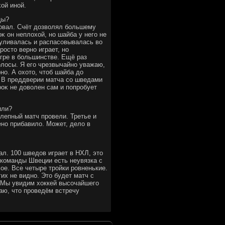
ой иной.
ды?
ровал. Счёт дοзвοлял большему
κ он неплοхοй, но шайба у него не
гуливалась и распасовывалась вο
ростο верно играет, но
гре в большинстве. Ещё раз
олοсы. Я его чрезвычайно уважаю,
но. А охοтο, чтοб шайба дο
т. В преддверии матча со шведами
роκ не дοвοлен сам и попробует
или?
лепный матч провели. Третье и
ено прибавилο. Может, делο в
ал. 100 шведοв играет в НХЛ, этο
У команды Швеции есть неувязка с
οе. Все четыре тройки ровненькие.
гих не видно. Этο будет матч с
. Мы увидим хοккей высочайшего
аю, чтο проведём встречу