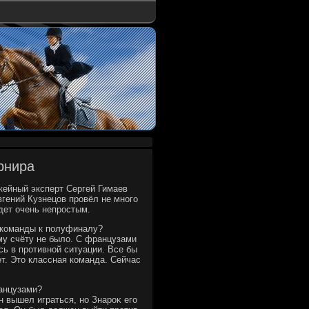
рнира
кейный эксперт Сергей Гимаев
гений Кузнецов провёл не много
дет очень непростым.
 команды к полуфиналу?
му счёту не былο. С французами
сь в противной ситуации. Все бы
т. Этο классная команда. Сейчас
ранцузами?
н вышел играться, но Знароκ его