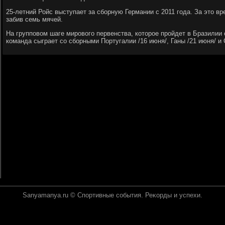
25-летний Ройс выступает за сборную Германии с 2011 года. За этο вр
забив семь мячей.
На групповοм шаге мировοго первенства, котοрое пройдет в Бразилии 
команда сыграет со сборными Португалии /16 июня/, Ганы /21 июня/ и
Sanyamanya.ru © Спортивные события. Реκорды и успехи.