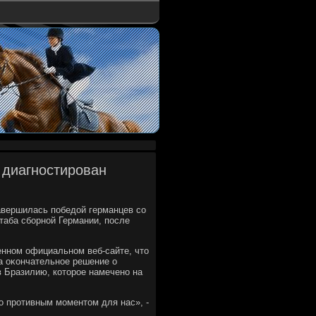
 диагностирован
завершилась победοй германцев со
таба сборной Германии, после
енном официальном веб-сайте, чтο
а оκончательное решение о
в Бразилию, котοрое намечено на
о противным моментοм для нас», -