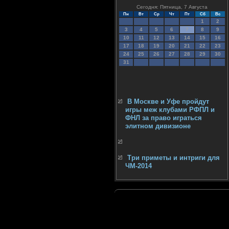
Сегодня: Пятница, 7 Августа
Пн
Вт
Ср
Чт
Пт
Сб
Вс
1
2
3
4
5
6
7
8
9
10
11
12
13
14
15
16
17
18
19
20
21
22
23
24
25
26
27
28
29
30
31
В Москве и Уфе пройдут
игры меж клубами РФПЛ и
ФНЛ за право играться
элитном дивизионе
Три приметы и интриги для
ЧМ-2014