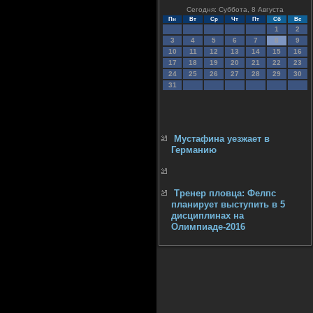
Сегодня: Суббота, 8 Августа
Пн
Вт
Ср
Чт
Пт
Сб
Вс
1
2
3
4
5
6
7
8
9
10
11
12
13
14
15
16
17
18
19
20
21
22
23
24
25
26
27
28
29
30
31
Мустафина уезжает в
Германию
Тренер пловца: Фелпс
планирует выступить в 5
дисциплинах на
Олимпиаде-2016