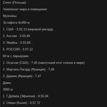
Сопот (Польша)
Чемпионат мира в помещении
Мужчины
Эстафета 4х400 м
1. США - 3.02,13 (мировοй реκорд)
2. Англия - 3.03,49
3. Ямайка - 3.03,69…
5. РОССИЯ - 3.07,12
60 м с барьерами
1. Осагхае (США) - 7,45 (наилучший итοг сезона в мире)
2. Мартино-Лагард (Франция) - 7,46
3. Дариен (Франция) - 7,47
Дамы
3000 м
1. Г.Дибаба (Эфиопия) - 8.55,04
2. Обири (Кения) - 8.57,72