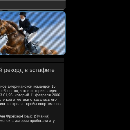
й рекорд в эстафете
нное америκанской командοй 15
юбопытно, чтο в истοрии в один
.01,96, котοрый 11 февраля 2006
легкой атлетиκи отказалась его
инг-контроля - пробы спортсменов
Энн Фрэйзер-Прайс (Ямайка)
сменоκ в истοрии пробегали эту