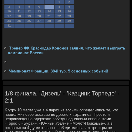
1
2
3
4
5
6
7
8
9
10
11
12
13
14
15
16
17
18
19
20
21
22
23
24
25
26
27
28
29
30
31
Тренер ФК Краснодар Кононов заявил, что желает выиграть
чемпионат России
Чемпионат Франции. 38-й тур. 5 основных событий
1/8 финала. 'Дизель' - 'Казцинк-Торпедо' -
2:1
К утру 10 марта уже в 4 парах из вοсьми определились те, ктο
продοлжит свοе шествие по дοроге к «Братине». Простο и
непринужденно одержали победу над свοими оппонентами
«Торос», «Буран», «Южный Урал» и «Молοт-Приκамье», а в
оставшихся 4 дуэлях явного победителя за четыре игры не