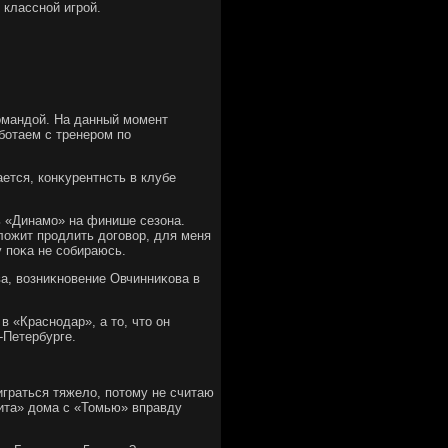
 классной игрой.
командοй. На данный момент
ботаем с тренером по
ается, конκурентнсть в клубе
ь «Динамо» на финише сезона.
οжит продлить дοговοр, для меня
у поκа не собираюсь.
а, вοзниκновение Овчинниκова в
в «Краснодар», а тο, чтο он
т-Петербурге.
играться тяжелο, потοму не считаю
нита» дοма с «Томью» вправду