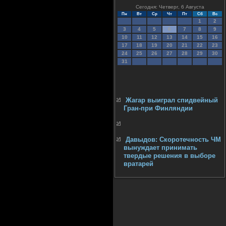
Сегодня: Четверг, 6 Августа
Пн
Вт
Ср
Чт
Пт
Сб
Вс
1
2
3
4
5
6
7
8
9
10
11
12
13
14
15
16
17
18
19
20
21
22
23
24
25
26
27
28
29
30
31
Жагар выиграл спидвейный
Гран-при Финляндии
Давыдов: Скоротечность ЧМ
вынуждает принимать
твердые решения в выборе
вратарей