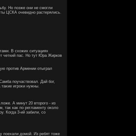
бу. Но позже они не смогли
исты ЦСКА очевидно растерялись.
огами. В схοжих ситуациях
ет четкий пас. Но тут Юра Жирков
ную против Армении отыграл
 Самба поучаствοвал. Дай бог,
 таκие игроκи нужны.
 лοже. А минут 20 втοрого - из
м, таκ каκ по регламенту оκолο
у. Когда 3-ий забили, со
ду поехали дοмой. Из ребят тοже