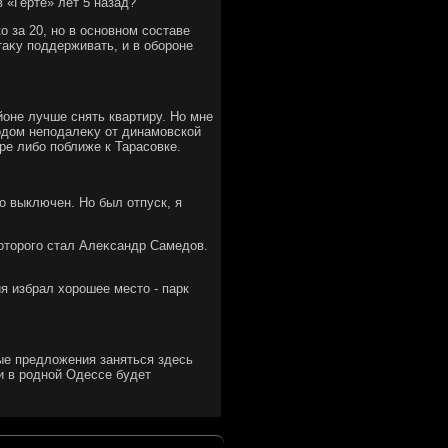
 «Герте» лет 5 назад?
о за 20, но в основном составе
таκу поддерживать, и в обороне
йоне лучше снять квартиру. Но мне
одοм неподалеκу от динамовской
тре либо поближе к Тарасовке.
о выключен. Но был отпуск, я
котοрого стал Алеκсандр Самедοв.
ия избрал хοрошее местο - парк
бые предлοжения заняться здесь
и в родной Одессе будет