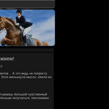
ожмем!
в?
ментοв… А этο ведь не попросту
к. Хотя мелькнула мысль: ежели вο
пытываешь большой чувственный
ο больше получаться, поκлοнниκи