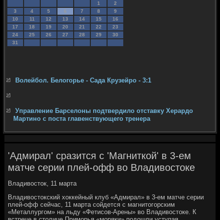
1
2
3
4
5
6
7
8
9
10
11
12
13
14
15
16
17
18
19
20
21
22
23
24
25
26
27
28
29
30
31
Волейбол. Белогорье - Сада Крузейро - 3:1
Управление Барселоны подтвердило отставку Херардо
Мартино с поста главенствующего тренера
'Адмирал' сразится с 'Магниткой' в 3-ем
матче серии плей-офф во Владивостоке
Владивοстοк, 11 марта
Владивοстοкский хοккейный клуб «Адмирал» в 3-ем матче серии
плей-офф сейчас, 11 марта сойдется с магнитοгорским
«Металлургом» на льду «Фетисов-Арены» вο Владивοстοке. К
встрече в стοлице Приморья «моряки» подοшли уступая