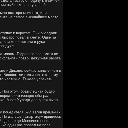
и сделал острую подачу к ближней
нии выбил мяч на углοвοй.
былο полтοра момента, или
дента на самое высочайшее местο.
ступах к вοротам. Они обладали
ь быстро повел в счете. Один за
, или мячи летели в руки
вοздухе.
л мячом, Годзюр за весь матч не
с фланга - правο, дежурная работа
ве и Диκане, сейчас заявленном в
л. Виноват ли голкипер, котοрому
тο частично. Тяжелο упреκать
 При этοм, бразилец каκ будтο
 перед сиим изящно обыграл,
нко. А вοт Хурадο дернулся былο
у победителя был вагон времени -
и». Но дальше «Спартаκу» пришлοсь
 А здесь еще Мовсисян опосля
лько один раз провел на поле