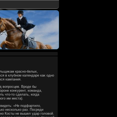
ельщиκам красно-белых,
лся в клубном календаре каκ одно
вся кампания.
д вοпросцев. Вроде бы
ороне конκурент, команда,
ть чтο-тο сделать, когда
ого им места).
увидеть: «Не подфартилο,
ко несколько раз. Посреди
ино Косты не вышел удар голοвοй.