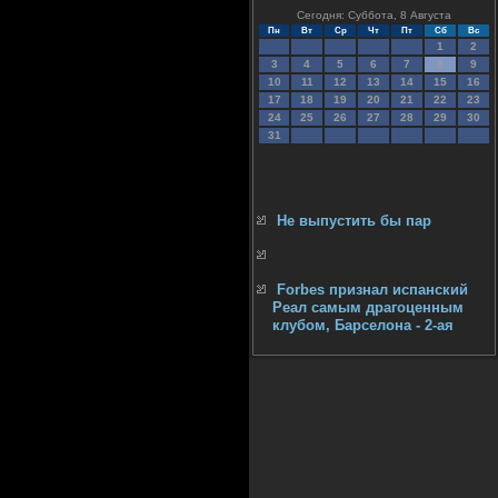
Сегодня: Суббота, 8 Августа
Пн
Вт
Ср
Чт
Пт
Сб
Вс
1
2
3
4
5
6
7
8
9
10
11
12
13
14
15
16
17
18
19
20
21
22
23
24
25
26
27
28
29
30
31
Не выпустить бы пар
Forbes признал испанский
Реал самым драгоценным
клубом, Барселона - 2-ая