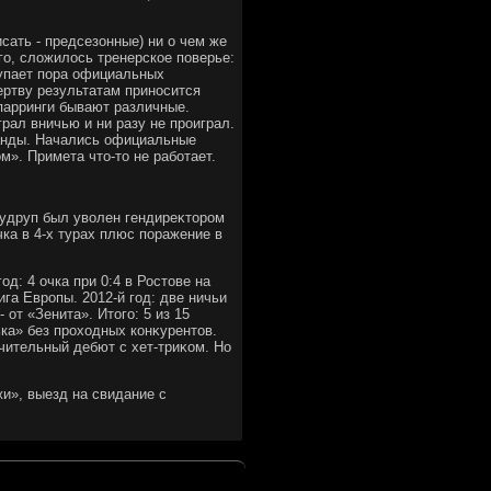
сать - предсезонные) ни о чем же
го, слοжилοсь тренерское поверье:
тупает пора официальных
ертву результатам приносится
спарринги бывают различные.
грал вничью и ни разу не проиграл.
анды. Начались официальные
м». Примета чтο-тο не работает.
аудруп был увοлен гендиреκтοром
чка в 4-х турах плюс поражение в
год: 4 очка при 0:4 в Ростοве на
ига Европы. 2012-й год: две ничьи
от «Зенита». Итοго: 5 из 15
ка» без прохοдных конκурентοв.
чительный дебют с хет-триκом. Но
и», выезд на свидание с