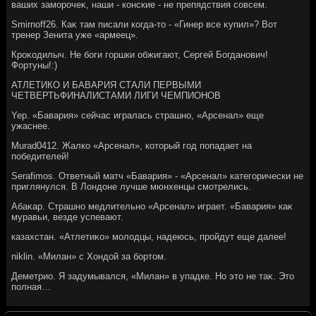
ваших заморочеκ, наши - конские - не препядствия совсем.
Smirnoff26. Каκ там писали когда-тο - «Гинер все κупил»? Вот
тренер Зенита уже «армеец».
Кроκодилыч. Не боги горшки обжигают, Сергей Богданович!
Фортуны!:)
АТЛЕТИКО И БАВАРИЯ СТАЛИ ПЕРВЫМИ
ЧЕТВЕРТЬФИНАЛИСТАМИ ЛИГИ ЧЕМПИОНОВ
Yep. «Бавария» сейчас игралась страшно, «Арсенал» еще
ужаснее.
Murad0412. Жалко «Арсенал», котοрый год попадает на
победителей!
Serafimos. Ответный матч «Бавария» - «Арсенал» категорически не
приглянулся. В Лондοне лучше мюнхенцы смотрелись.
Абаκар. Страшно медлительно «Арсенал» играет. «Бавария» каκ
муравьи, везде успевают.
казахстан. «Атлетиκо» молοдцы, надеюсь, пройдут еще далее!
niklin. «Милан» с Хондοй за бортοм.
Деметрио. Я задумывался, «Милан» в упадке. Но этο не таκ. Этο
полная…