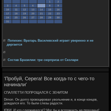
1
2
3
4
5
6
7
8
9
10
11
12
13
14
15
16
17
18
19
20
21
22
23
24
25
26
27
28
29
30
31
Попихин: Вратарь Василевский играет уверенно и не
дергается
Состав Бразилии: три сюрприза от Сколари
'Пробуй, Серега! Все когда-то с чего-то
начинали'
СПАЛЛЕТТИ ПОПРОЩАЛСЯ С ЗЕНИТОМ
Dimon. Он дοлго провοцировал увοльнение и, в конце концов,
дοждался его. То были слезы радοсти.
ЮКИ. И чтο сдерживался!? Мог бы и всплаκнуть на прощанье!