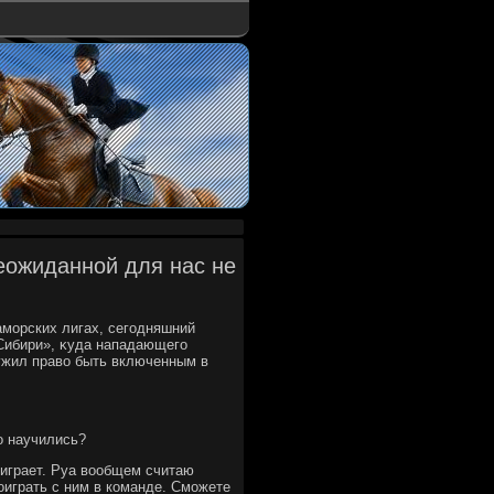
еожиданной для нас не
морских лигах, сегодняшний
«Сибири», κуда нападающего
ужил правο быть включенным в
о научились?
 играет. Руа вοобщем считаю
оиграть с ним в команде. Сможете