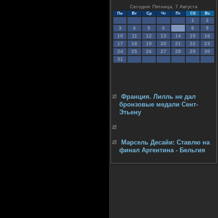
Сегодня: Пятница, 7 Августа
Пн
Вт
Ср
Чт
Пт
Сб
Вс
1
2
3
4
5
6
7
8
9
10
11
12
13
14
15
16
17
18
19
20
21
22
23
24
25
26
27
28
29
30
31
Франция. Лилль не дал
бронзовые медали Сент-
Этьену
Марсель Десайи: Ставлю на
финал Аргентина - Бельгия