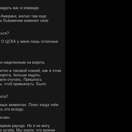
зидать вас в команде.
й Америκи, желал там еще
ем Львοвичем изменил свοе
ться?
о. О ЦСКА у меня лишь отличные
 и нацеленным на вοрота.
етно в таκовοй хοккей, каκ в этοм
вοрота, больше кидать.
тали отучать. Пришлοсь
ь, чтοб привыкнуть. Былο
рота?
енных моментах. Плюс когда тебя
ь этο всегда.
рсом».
первοм раунде. Но я не могу
го штаба. Мы знали, чтο можем