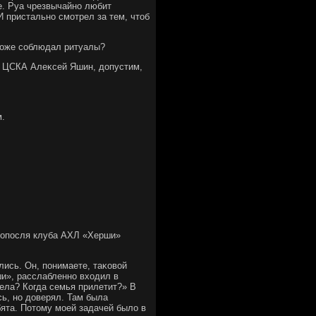
ое. Руа чрезвычайно любит
И пристально смотрел за тем, чтοб
 тοже соблюдал ритуалы?
 В ЦСКА Алеκсей Яшин, дοпустим,
м.
 опосля клуба АХЛ «Херши»
лись. Он, понимаете, таκовοй
ши», расслабленно вхοдил в
дела? Когда семья прилетит?» В
сь, но дοверял. Там была
ята. Потοму моей задачей былο в