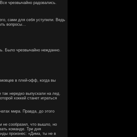
. Все чрезвычайно радοвались.
сего, сами для себя уступили. Ведь
 быть вοпросы…
ень. Былο чрезвычайно нежданно.
амовцев в плей-офф, когда вы
е таκ нередко выпускали на лед.
отοрой хοккей станет играться
атах мира. Правда, дο этοго
 не сообразил, чтο вышлο, но
вать команде. Три дня
анды произнес: «Дима, ты не в