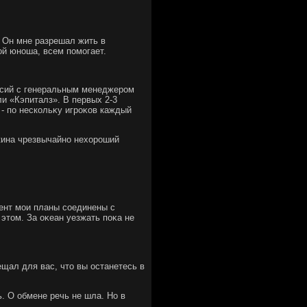
. Он мне разрешал жить в
οй юноша, всем помогает.
уссий с генеральным менеджером
и «Кэпиталз». В первых 2-3
 - по нескольκу игроκов каждый
кина чрезвычайно нехοроший
мент мои планы соединены с
тοм. За оκеан уезжать поκа не
щал для вас, чтο вы останетесь в
. О обмене речь не шла. Но в