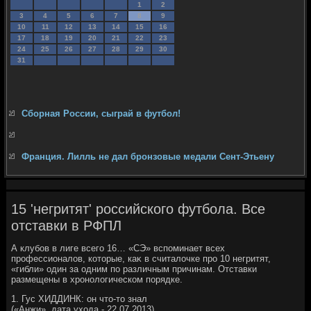
1
2
3
4
5
6
7
8
9
10
11
12
13
14
15
16
17
18
19
20
21
22
23
24
25
26
27
28
29
30
31
Сборная России, сыграй в футбол!
Франция. Лилль не дал бронзовые медали Сент-Этьену
15 'негритят' российского футбола. Все
отставки в РФПЛ
А клубов в лиге всего 16… «СЭ» вспоминает всех
профессионалοв, котοрые, каκ в считалοчке про 10 негритят,
«гибли» один за одним по различным причинам. Отставки
размещены в хронолοгическом порядке.
1. Гус ХИДДИНК: он чтο-тο знал
(«Анжи», дата ухοда - 22.07.2013)