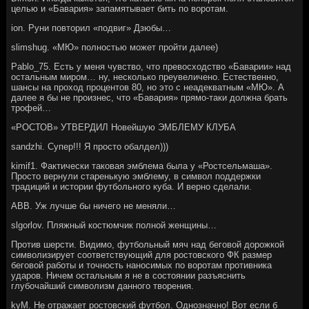
целью и «Бавария» запамятывает бить по воротам.
ion. Руни повторил «подвиг» Дзюбы…
slimshug. «МЮ» полностью может пройти далее)
Pablo_75. Есть у меня чувство, что превосходство «Баварии» над
остальным миром… ну, несколько преувеличено. Естественно,
шансы на проход процентов 80, но это с неадекватным «МЮ». А
далее я бы не произнес, что «Бавария» прямо-таки должна брать
трофей…
«РОСТОВ» УТВЕРДИЛ Новейшую ЭМБЛЕМУ КЛУБА
sandzhi. Супер!!! Я просто обалдел)))
kimif1. Фактически таковая эмблема была у «Ростсельмаша».
Просто вернули старенькую эмблему, в символ поддержки
традиций и истории футбольного куба. И верно сделали.
АВВ. Уж лучше бы ничего не меняли…
slgorlov. Пляжный костюмчик полной женщины…
Против шерсти. Видимо, футбольный мяч над беговой дорожкой
символизирует соответствующий для ростовского ФК размер
беговой работы и точность наносимых по воротам противника
ударов. Ничем остальным я не в состоянии разъяснить
глубочайший символизм данного творения.
kyM. Не отражает ростовский футбол. Однозначно! Вот если б