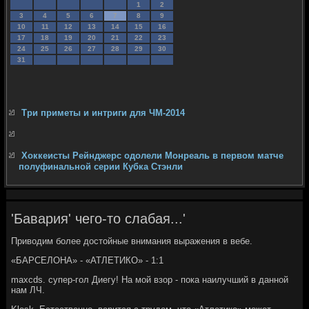
1
2
3
4
5
6
7
8
9
10
11
12
13
14
15
16
17
18
19
20
21
22
23
24
25
26
27
28
29
30
31
Три приметы и интриги для ЧМ-2014
Хоккеисты Рейнджерс одолели Монреаль в первом матче
полуфинальной серии Кубка Стэнли
'Бавария' чего-то слабая...'
Приводим более достойные внимания выражения в вебе.
«БАРСЕЛОНА» - «АТЛЕТИКО» - 1:1
maxcds. супер-гол Диегу! На мой взор - пока наилучший в данной
нам ЛЧ.