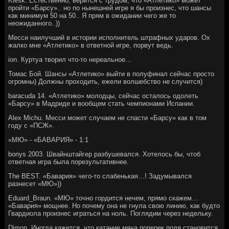
Klesk. Естественно, верится с трудом, что «Атлетико» может
пройти «Барсу».. но по нынешней игре я бы произнес, что шансы
как минимум 50 на 50.. Я прям в ожидании чего же то
неожиданного..))
Месси наилучший в истории исполнитель штрафных ударов. Ох
жалко мне «Атлетико» в ответной игре, порвут ведь.
ion. Куртуа творил что-то нереальное…
Томас Бoй. Шансы «Атлетико» выйти в полуфинал сейчас просто
огромны) Должны проходить, ежели волшебство не случится)
baracuda 14. «Атлетико» молодцы, сейчас осталось одолеть
«Барсу» в Мадриде и вообщем стать чемпионами Испании.
Alex Michu. Месси может случаем не спасти «Барсу» как в том
году с «ПСЖ».
«МЮ» - «БАВАРИЯ» - 1:1
bonys 2003. Швайнштайгер разбушевался. Хотелось бы, чтоб
ответная игра была порезультативнее.
The BEST. «Бавария» чего-то слабенькая…! Задумывался
разнесет «МЮ»))
Eduard_Braun. «МЮ» точно гордится нечем, прямо скажем…
«Бавария» мощнее. Но почему она не гнула свою линию, как будто
Гвардиола произнес играться на ноль. Поглядим через недельку.
Dimon. Иногда кажется, что катание мяча поперек поля становится