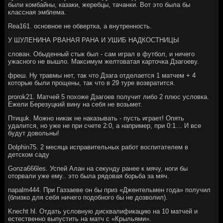
были комбайны, казаки, жеребцы, тачанки. Вот это была бы
классная эмблема.
Rea161. основное не обвертка, а внутренность.
У ШУЛЕНИНА РВАНАЯ РАНА И УШИБ НАДКОСТНИЦЫ
слован. Обыденный стык был - сам играл в футбол, и ничего
ужасного не вышло. Максимум желтоватая карточка Дзагоеву.
фреш. Ну травмы нет, так что Дзага отделается 1 матчем + 4
которые были прощены, так что в 29 туре возвратится.
prorok21. Матчей 5 похоже Дзагоев получит либо 2 плюс условка.
Ежели Березуцкий вину на себя не возьмет.
Птицuk. Можно никак не наказывать - пусть играет! Опять
удалится, но уже не при счете 2:0, а например, при 0:1… И все
будут довольны!
Dolphin75. 2 месяца исправительных работ воспитателем в
детском саду
Gonza666les. Успей Алан на секунду ранее к мячу, ноги бы
оторвали уже ему.. это была рядовая борьба за мяч.
napalm444. При Газзаеве он бы приз «Джентельмен года» получил
(близко для себя ничего подобного бы не дозволил).
Knecht hl. Отдать условную дисквалификацию на 10 матчей и
естественно выпустить на матч с «Крыльями».