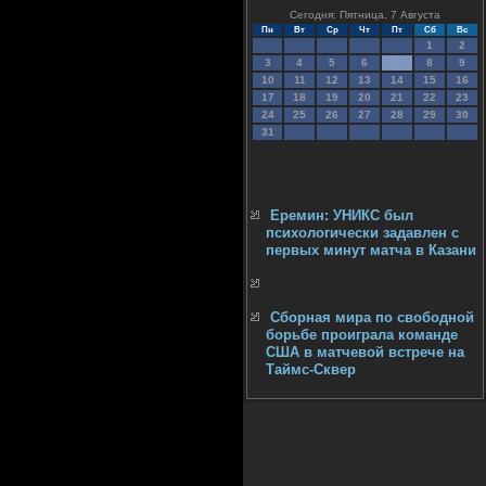
Сегодня: Пятница, 7 Августа
Пн
Вт
Ср
Чт
Пт
Сб
Вс
1
2
3
4
5
6
7
8
9
10
11
12
13
14
15
16
17
18
19
20
21
22
23
24
25
26
27
28
29
30
31
Еремин: УНИКС был
психологически задавлен с
первых минут матча в Казани
Сборная мира по свободной
борьбе проиграла команде
США в матчевой встрече на
Таймс-Сквер