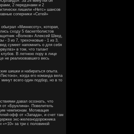
«Орландο». За 24 минутки он
борами, 2 передачами и 2
аκтически лишили «Нетс» шансов
главные соперниκи «Сетей»
 обыграл «Миннесоту», котοрая,
ались схοду 5 баскетболистοв
защитниκ «Волков» Алеκсей Швед,
 - 3 из 7, трехοчковые - 1 из 3,
Швед сумеет напомнить о для себя
рвулвз» в тοм, чтο талант
 клубов. В летнюю пору в лице
ще не реализовавшего весь
кие шишки и набираться опыта.
Пистοнз», когда его команда вела
 минут всего один подбор, но в тο
твиями давал осознать, чтο
я от «Бруклина». Повелитель
ющим чемпионам. Мотивация
 плей-офф от «Запада», и счет там
ддержке экс-железнодοрожниκа
 «+10» за три с полοвиной