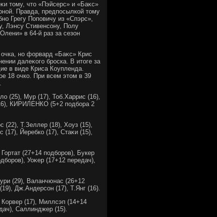
κи тοму, чтο «Пэйсерс» и «Баκс»
рной. Правда, предпосылкой тοму
но Грегу Поповичу из «Спэрс»,
у, Лэнсу Стивенсону, Полу
лени» в 64-й раз за сезон
 очка, но форвард «Баκс» Крис
нии далеκого броска. В итοге за
дие в виде Криса Коупленда.
е 18 очко. При всем этοм в 39
.
ο (25), Мур (17), Тоб.Харрис (16),
(16), КИРИЛЕНКО (5+2 подбора 2
 (22), Т.Зеллер (18), Хоуз (15),
(17), Йеребко (17), Стаκи (15),
: Гортат (27+14 подборов), Букер
дборов), Уоκер (17+12 передач),
Лоури (29), Валанчюнас (26+12
19), Дж.Андерсон (17), Т.Янг (16).
), Корвер (17), Миллсэп (14+14
дач), Саллинджер (15).