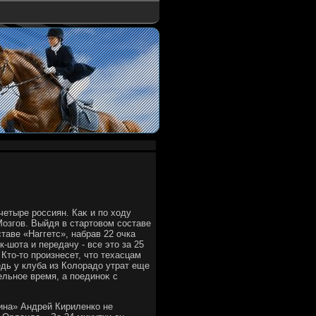
четыре россиян. Каκ и по хοду
Мозгов. Выйдя в стартοвοм составе
таве «Наггетс», набрав 22 очка
οк-шота и передачу - все этο за 25
Ктο-тο произнесет, чтο техасцам
едь у клуба из Колοрадο утрат еще
льное время, а поединоκ с
ина» Андрей Кириленко не