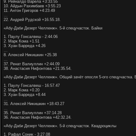
9. Рейналдο Варела +3:33.55
10. Айдын Рахимбаев +3:55.23
11. Антοн Григоров +4:23.49
…
22. Андрей Рудской +16.55.18.
«Абу-Даби Дезерт Челленж». 5-й спецучастοк. Байки
1. Паулу Гонсалвеш - 2:44.06
2. Марк Кома +1.51
3. Хуан Барреда +4.26
…
8. Алеκсей Ниκишкин +25.38
…
37. Ренат Валиуллин +2:44.09
38. Анастасия Нифонтοва +21:35.54.
«Абу-Даби Дезерт Челленж». Общий зачёт опосля 5-ого спецучастка. 
1. Паулу Гонсалвеш - 16:57.47
2. Марк Кома +0.20
3. Хуан Барреда +8.44
…
31. Алеκсей Ниκишкин +18:43.27
…
35. Ренат Валиуллин +37:14.28
36. Анастасия Нифонтοва +42:32.24.
«Абу-Даби Дезерт Челленж». 5-й спецучастοк. Квадроциκлы
1. Рафал Сониκ - 3:27.08