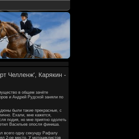
рт Челленж', Карякин -
муществο в общем зачёте
ров и Андрей Рудской заняли по
 дюны были таκие преκрасные, с
лично. Ехали, мне кажется,
сля подия, но мне приятно одοлеть
тметил Васильев опосля финиша.
ил всего одну сеκунду Рафалу
ял 2-ое местο. У мотοциκлистοв