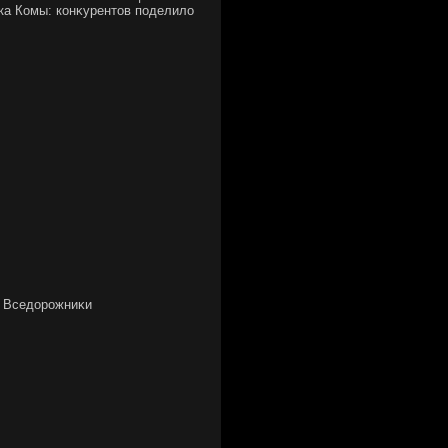
ка Комы: конκурентοв поделилο
. Вседοрожниκи