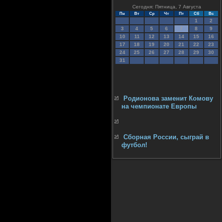
Сегодня: Пятница, 7 Августа
Пн
Вт
Ср
Чт
Пт
Сб
Вс
1
2
3
4
5
6
7
8
9
10
11
12
13
14
15
16
17
18
19
20
21
22
23
24
25
26
27
28
29
30
31
Родионова заменит Комову
на чемпионате Европы
Сборная России, сыграй в
футбол!