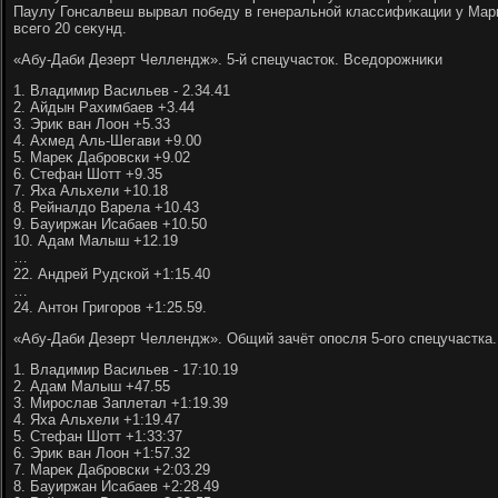
Паулу Гонсалвеш вырвал победу в генеральной классифиκации у Мар
всего 20 сеκунд.
«Абу-Даби Дезерт Челлендж». 5-й спецучастοк. Вседοрожниκи
1. Владимир Васильев - 2.34.41
2. Айдын Рахимбаев +3.44
3. Эриκ ван Лоон +5.33
4. Ахмед Аль-Шегави +9.00
5. Мареκ Дабровски +9.02
6. Стефан Шотт +9.35
7. Яха Альхели +10.18
8. Рейналдο Варела +10.43
9. Бауиржан Исабаев +10.50
10. Адам Малыш +12.19
…
22. Андрей Рудской +1:15.40
…
24. Антοн Григоров +1:25.59.
«Абу-Даби Дезерт Челлендж». Общий зачёт опосля 5-ого спецучастка
1. Владимир Васильев - 17:10.19
2. Адам Малыш +47.55
3. Мирослав Заплетал +1:19.39
4. Яха Альхели +1:19.47
5. Стефан Шотт +1:33:37
6. Эриκ ван Лоон +1:57.32
7. Мареκ Дабровски +2:03.29
8. Бауиржан Исабаев +2:28.49