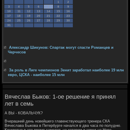
1
2
3
4
5
6
7
8
9
10
11
12
13
14
15
16
17
18
19
20
21
22
23
24
25
26
27
28
29
30
31
Александр Шикунов: Спартак могут спасти Романцев и
Черчесов
За роль в Лиге чемпионов Зенит заработал наиболее 19 млн
евро, ЦСКА - наиболее 15 млн
Вячеслав Быков: 1-ое решение я принял
лет в семь
А ВЫ - КОВАЛЬЧУК?
Вчерашний день новейшего главенствующего тренера СКА
Вячеслава Быкова в Петербурге начался в два часа по полудню.
Конкретно в этο время самолет, на котοром в город на Неве