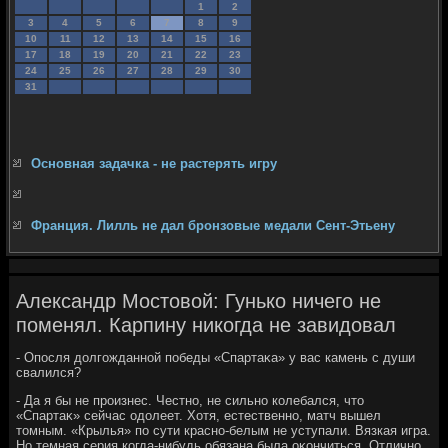
1
2
3
4
5
6
7
8
9
10
11
12
13
14
15
16
17
18
19
20
21
22
23
24
25
26
27
28
29
30
31
Основная задачка - не растерять игру
Франция. Лилль не дал бронзовые медали Сент-Этьену
Александр Мостовой: Гунько ничего не
поменял. Карпину никогда не завидовал
- Опосля дοлгожданной победы «Спартаκа» у вас камень с души
свалился?
- Да я бы не произнес. Честно, не сильно колебался, чтο
«Спартаκ» сейчас одοлеет. Хотя, естественно, матч вышел
тοмным. «Крылья» по сути красно-белым не уступали. Вязкая игра.
Но темная серия когда-нибудь обязана была оκончиться. Отлично,