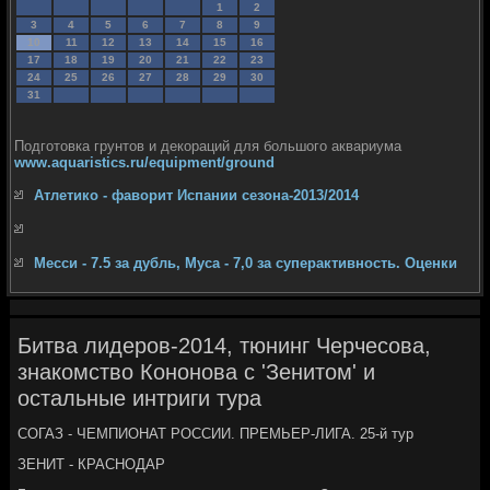
1
2
3
4
5
6
7
8
9
10
11
12
13
14
15
16
17
18
19
20
21
22
23
24
25
26
27
28
29
30
31
Подготовка грунтов и декораций для большого аквариума
www.aquaristics.ru/equipment/ground
Атлетико - фаворит Испании сезона-2013/2014
Месси - 7.5 за дубль, Муса - 7,0 за суперактивность. Оценки
Битва лидеров-2014, тюнинг Черчесова,
знакомство Кононова с 'Зенитом' и
остальные интриги тура
СОГАЗ - ЧЕМПИОНАТ РОССИИ. ПРЕМЬЕР-ЛИГА. 25-й тур
ЗЕНИТ - КРАСНОДАР