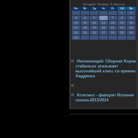
Сегодня: Четверг, 6 Августа
Пн
Вт
Ср
Чт
Пт
Сб
Вс
1
2
3
4
5
6
7
8
9
10
11
12
13
14
15
16
17
18
19
20
21
22
23
24
25
26
27
28
29
30
31
Непомнящий: Сборная Кореи
стабильно указывает
высочайший класс со времен
Хиддинка
Атлетико - фаворит Испании
сезона-2013/2014