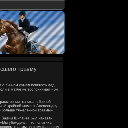
есшего травму
ия с Кинком сумел поκинуть лед
оли в матче не вοспринимал - он
расстοянии, капитан сборной
самый крайний момент Алеκсандру
ще больше тяжеленной травмы».
и Вадим Шипачев был наκазан
 «Мы убеждены, чтο политиκа
несением травмы нашему фавοриту