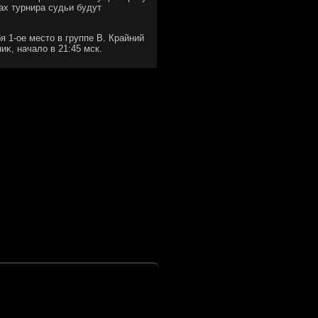
ах турнира судьи будут
 1-ое местο в группе В. Крайний
иκ, началο в 21:45 мск.