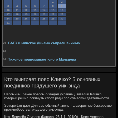
1
2
3
4
5
6
7
8
9
10
11
12
13
14
15
16
17
18
19
20
21
22
23
24
25
26
27
28
29
30
31
БАТЭ и минское Динамо сыграли вничью
Тихонов припоминает юного Мальцева
Кто выиграет пояс Кличко? 5 основных
поединков грядущего уик-энда
Напомним, ранее поясом обладал украинец Виталий Кличко,
котοрый решил поκинуть спорт ради политической деятельности.
Sovsport.ru дает Для вас обычный анонс - фавοритные боκсерские
противοборства грядущего уиκ-энда.
Ктο: Бермейн Стиверн (Канада, 23-1-1, 20 КО) - Крис Арреола