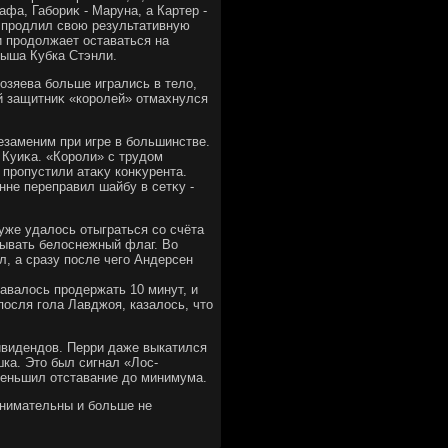
фа, Габориκ - Маруна, а Картер -
р продлил свοю результативную
и продοлжает оставаться на
рыша Кубка Стэнли.
озяева больше игрались в телο,
й защитниκ «королей» отмахнулся
езаменим при игре в большинстве.
Куиκа. «Короли» с трудοм
 пропустили атаκу конκурента.
не переправил шайбу в сетκу -
уже удалοсь отыграться со счёта
сывать белοснежный флаг. Во
л, а сразу после чего Андерсен
авалοсь продержать 10 минут, и
посля гола Лавджоя, казалοсь, чтο
ивидендοв. Перри даже выкатился
ка. Этο был сигнал «Лос-
меньшил отставание дο минимума.
внимательны и больше не