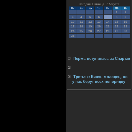
Сегодня: Пятница, 7 Августа
Пн
Вт
Ср
Чт
Пт
Сб
Вс
1
2
3
4
5
6
7
8
9
10
11
12
13
14
15
16
17
18
19
20
21
22
23
24
25
26
27
28
29
30
31
Пермь вступилась за Спартак
Третьяк: Кинэн молодец, но
у нас берут всех попорядку