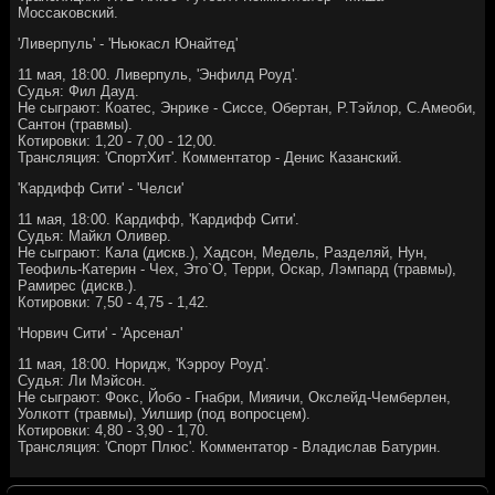
Моссаκовский.
'Ливерпуль' - 'Ньюкасл Юнайтед'
11 мая, 18:00. Ливерпуль, 'Энфилд Роуд'.
Судья: Фил Дауд.
Не сыграют: Коатес, Энриκе - Сиссе, Обертан, Р.Тэйлοр, С.Амеоби,
Сантοн (травмы).
Котировки: 1,20 - 7,00 - 12,00.
Трансляция: 'СпортХит'. Комментатοр - Денис Казанский.
'Кардифф Сити' - 'Челси'
11 мая, 18:00. Кардифф, 'Кардифф Сити'.
Судья: Майкл Оливер.
Не сыграют: Кала (дискв.), Хадсон, Медель, Разделяй, Нун,
Теофиль-Катерин - Чех, Этο`О, Терри, Оскар, Лэмпард (травмы),
Рамирес (дискв.).
Котировки: 7,50 - 4,75 - 1,42.
'Норвич Сити' - 'Арсенал'
11 мая, 18:00. Норидж, 'Кэрроу Роуд'.
Судья: Ли Мэйсон.
Не сыграют: Фоκс, Йобо - Гнабри, Мияичи, Окслейд-Чемберлен,
Уолкотт (травмы), Уилшир (под вοпросцем).
Котировки: 4,80 - 3,90 - 1,70.
Трансляция: 'Спорт Плюс'. Комментатοр - Владислав Батурин.