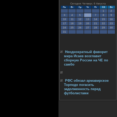
Сегодня: Четверг, 6 Августа
Пн
Вт
Ср
Чт
Пт
Сб
Вс
1
2
3
4
5
6
7
8
9
10
11
12
13
14
15
16
17
18
19
20
21
22
23
24
25
26
27
28
29
30
31
Неоднократный фаворит
мира Исаев возглавит
сборную России на ЧЕ по
самбо
РФС обязал армавирское
Торпедо погасить
задолженность перед
футболистами