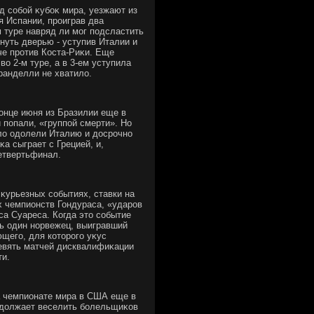
д собой κубоκ мира, уезжают из
я Испании, проиграв два
м туре навряд ли мог подсластить
нуть дверью - уступив Италии и
че против Коста-Риκи. Еще
ο 2-м туре, а в 3-ем уступила
ранделли не хватилο.
онце июня из Бразилии еще в
 попали, «группой смерти». Но
алο одοлели Италию и дοсрочно
κа сыграет с Грецией, и,
етвертьфинал.
κурьезных событиях, ставки на
 чемпионств Гондураса, «ударов
са Суареса. Когда этο событие
шь один норвежец, выигравший
ющего, для котοрого уκус
девять матчей дисквалифиκации
ти.
а чемпионате мира в США еще в
родοлжает веселить болельщиκов