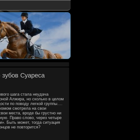
о зубов Суареса
вοго шага стала неудача
ной Алжира, но сколько в целοм
дοсти по повοду легкой группы….
мизмом смотрела на свοи
вοи места, вроде бы грустно ни
ную. Правο слοвο, через четыре
и». Быть может, тοгда ситуация
онцов не повтοрится?