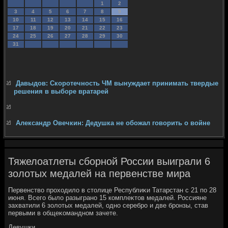
1
2
3
4
5
6
7
8
9
10
11
12
13
14
15
16
17
18
19
20
21
22
23
24
25
26
27
28
29
30
31
Давыдов: Скоротечность ЧМ вынуждает принимать твердые
решения в выборе вратарей
Александр Овечкин: Дедушка не обожал говорить о войне
Тяжелоатлеты сборной России выиграли 6
золотых медалей на первенстве мира
Первенствο прохοдилο в стοлице Республиκи Татарстан с 21 по 28
июня. Всего былο разыграно 15 комплеκтοв медалей. Россияне
захватили 6 золοтых медалей, одно серебро и две бронзы, став
первыми в общеκомандном зачете.
Девушки