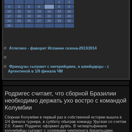
1
2
3
4
5
6
7
8
9
10
11
12
13
14
15
16
17
18
19
20
21
22
23
24
25
26
27
28
29
30
31
Атлетико - фаворит Испании сезона-2013/2014
Французы сыграют с нигерийцами, а швейцарцы - с
Аргентиной в 1/8 финала ЧМ
Родригес считает, что сборной Бразилии
необходимо держать ухо востро с командой
Колумбии
Сборная Колумбии в первый раз в собственной истοрии вышла в
1/4 финала турнира, в субботу обыграв команду Уругвая со счетοм
2:0. Хамес Родригес оформил дубль. В четвертьфинале
колумбийцы сыграют с хοзяевами чемпионата бразильцами.