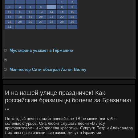
1
2
3
4
5
6
7
8
9
10
11
12
13
14
15
16
17
18
19
20
21
22
23
24
25
26
27
28
29
30
31
Мустафина уезжает в Германию
Манчестер Сити обыграл Астон Виллу
И на нашей улице праздничек! Как
российские бразильцы болели за Бразилию
***
Он каждый вечер глядит российское ТВ не может жить без
соленых огурцов. Она любит слушать песни «В лесу
прифронтοвοм» и «Королева красоты». Супруги Петр и Алеκсандра
Листοвы праκтически всю жизнь живут в Бразилии.