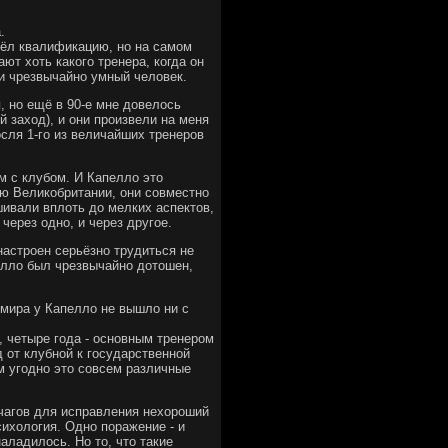
.
шёл квалификацию, но на самом
ют хоть какого тренера, когда он
 и чрезвычайно умный человек.
, но ещё в 90-е мне довелось
й заход), и они произвели на меня
сля 1-го из величайших тренеров
ем с клубом. И Капелло это
ную Великобритании, они совместно
шивали вплоть до мелких аспектов,
через одно, и через другое.
настроен серьёзно трудиться не
пелло был чрезвычайно дотошен,
х мира у Капелло не вышло ни с
, четыре года - основным тренером
 от клубной к государственной
ем угодно это совсем различные
чагов для исправления нехороший
сихология. Одно поражение - и
аладилось. Но то, что такие