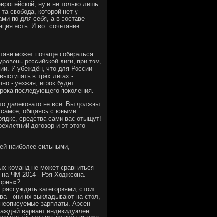
европейской, ну и не только лишь
та свобода, которой нет у
ами по для себя, а в составе
ция есть. И вот сочетание
ставе может почаще собираться
уровень российской лиги, при том,
нии. И убеждён, что для России
ыступать в трёх лигах -
но - уезжая, игрок будет
грока последующего поколения.
это далековато не всё. Вы должны
е самое, общаясь с юными
орядке, средства сами вас отыщут!
ёхлетний договор и от этого
дей наиболее сильными,
ных команд не может сравниться
й на ЧМ-2014 - Роя Ходжсона.
борных?
в рассуждать категориями, стоит
ва - они их выкладывают на стол,
 неописуемые зарплаты. Арсен
 каждый вариант индивидуален.