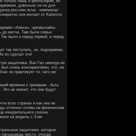
не только лишь о философии, но
м времени, довольно ли он для
адачка россиян ясна - чемпионат
конкретно она желает от Капелло
 времён «Аякса», чрезвычайно
нь до матча. Там были семьи
Так было и перед первой, и перед
ет так поступать, он, подозреваю,
о он сделал это!
три защитника. Ван Гал никогда не
 был очень консервативен, что, на
час он практикует то, чего же
ваний времени к тренерам - быть
 Это не значит, что они будут
ти всех странах и как она не
нды отлично готовы на физическом
нце изнурительного сезона.
ежали на модель с 3-мя
нтральные защитники, которые
ше насыщаешь место, откуда