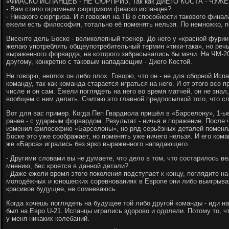
«ФИАСКО ИСПАНЦЕВ - НЕ СЮРПРИЗ, Так как ДИЕГО КОСТА - ЧУ
- Вам стало огромным сюрпризом фиаско испанцев?
- Никакого сюрприза. И я говорил на ТВ о способности такового финал
ежели есть философия, тотально её поменять нельзя. По немножко, п
Висенте дель Боске - великолепный тренер. До него у «красной фурии
желаю употреблять общеупотребительный термин «тики-така», но речь 
выраженного форварда, на которого забрасывались бы мячи. На ЧМ-2
другому, конкретно с таковым нападающим - Диего Костой.
Не говорю, неплох он либо плох. Говорю, что он - не для сборной Исп
команду, так как команда старается играться на него. И от этого все 
числе и он сам. Ежели поглядеть на него во время матчей, он не знал,
вообщем с ним делать. Считаю это главной предпосылкой того, что с
Вот для вас пример. Когда Пеп Гвардиола пришёл в «Барселону», 1-ые
ранее - с ударным форвардом. Результат - ничья и поражение. После 
изменил философию «Барселоны», но ряд серьёзных деталей поменя
Боске это уже соображает, но поменять уже ничего нельзя. И его ком
же «Барса» игрались без ярко выраженного нападающего.
- Другими словами вы не думаете, что дело в том, что состарилось в
мнению, бес кроется в данной детали?
- Даже ежели время этого поколения подступает к концу, поглядите н
молодёжных и юношеских соревнованиях в Европе они либо выигрываю
красивое будущее, не сомневаюсь.
Когда хочешь поглядеть на будущее той либо другой команды - иди н
был на Евро U-21. Испанцы игрались здорово и одолели. Потому то, ч
у меня никаких колебаний.