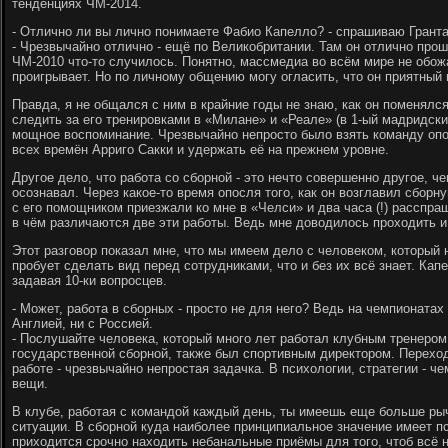
тенденциях ЧМ-2014.
- Отлично ли вы лично понимаете Фабио Капелло? - спрашиваю Гранта
- Чрезвычайно отлично - ещё по Великобритании. Там он отлично про
ЧМ-2010 что-то случилось. Понятно, массмедиа во всём мире не обожа
проигрывает. Но по личному общению могу огласить, что он приятный
Правда, я не общался с ним в крайние годы не знаю, как он поменялся
следить за его тренировками в «Милане» и «Реале» (в 1-ый мадридски
мощное воспоминание. Чрезвычайно непросто было взять команду опо
всех времён Арриго Сакки и удержать её на прежнем уровне.
Другое дело, что работа со сборной - это нечто совершенно другое, ч
осознавал. Через какое-то время опосля того, как он возглавил сбор
с его помощником приезжали ко мне в «Челси» и два часа (!) расспра
в чём различаются две эти работы. Ведь мне доводилось проходить и 
Этот разговор показал мне, что мы имеем дело с человеком, который 
пробует сделать вид перед сотрудниками, что и без их всё знает. Ка
задавая 10-ки вопросцев.
- Может, работа в сборных - просто не для него? Ведь на чемпионата
Англией, ни с Россией.
- Послушайте человека, который много лет работал клубным тренером
государственной сборной, также был спортивным директором. Переход
работе - чрезвычайно непростая задачка. В психологии, стратегии - ч
вещи.
В клубе, работая с командой каждый день, ты имеешь еще больше ры
ситуации. В сборной куда наиболее принципиальное значение имеет п
приходится срочно находить небанальные приёмы для того, чтоб всё н