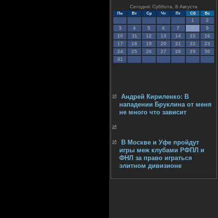
Сегодня: Суббота, 8 Августа
Пн
Вт
Ср
Чт
Пт
Сб
Вс
1
2
3
4
5
6
7
8
9
10
11
12
13
14
15
16
17
18
19
20
21
22
23
24
25
26
27
28
29
30
31
Андрей Кириленко: В
нападении Бруклина от меня
не много что зависит
В Москве и Уфе пройдут
игры меж клубами РФПЛ и
ФНЛ за право играться
элитном дивизионе