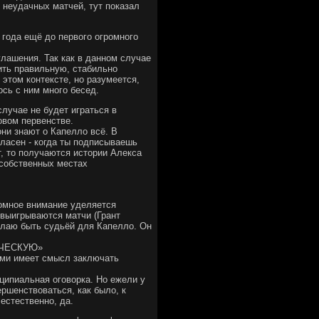
 неудачных матчей, тут показал
 года ещё до первого огромного
глашения. Так как в данном случае
ить правильную, стабильно
этом контексте, но разумеется,
ось с ним много бесед.
лучае не будет играться в
вом первенстве.
они знают о Капелло всё. В
гласен - когда ты подписываешь
, то получаются истории Алекса
 собственных местах
громное внимание уделяется
 выигрываются матчи (Грант
желаю быть судьёй для Капелло. Он
ИЧЕСКУЮ»
ыми имеет смысл заключать
нципиальная оговорка. Но ежели у
ершенствоваться, как было, к
 естественно, да.