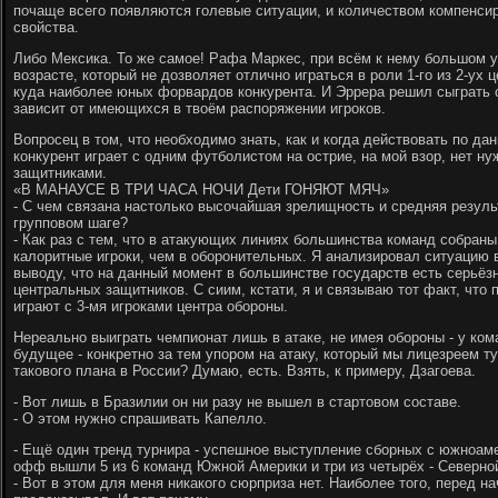
почаще всего появляются голевые ситуации, и количеством компенси
свойства.
Либо Мексика. То же самое! Рафа Маркес, при всём к нему большом у
возрасте, который не дозволяет отлично играться в роли 1-го из 2-ух
куда наиболее юных форвардов конкурента. И Эррера решил сыграть с
зависит от имеющихся в твоём распоряжении игроков.
Вопросец в том, что необходимо знать, как и когда действовать по да
конкурент играет с одним футболистом на острие, на мой взор, нет н
защитниками.
«В МАНАУСЕ В ТРИ ЧАСА НОЧИ Дети ГОНЯЮТ МЯЧ»
- С чем связана настолько высочайшая зрелищность и средняя результ
групповом шаге?
- Как раз с тем, что в атакующих линиях большинства команд собран
калоритные игроки, чем в оборонительных. Я анализировал ситуацию
выводу, что на данный момент в большинстве государств есть серьё
центральных защитников. С сиим, кстати, я и связываю тот факт, что 
играют с 3-мя игроками центра обороны.
Нереально выиграть чемпионат лишь в атаке, не имея обороны - у ком
будущее - конкретно за тем упором на атаку, который мы лицезреем ту
такового плана в России? Думаю, есть. Взять, к примеру, Дзагоева.
- Вот лишь в Бразилии он ни разу не вышел в стартовом составе.
- О этом нужно спрашивать Капелло.
- Ещё один тренд турнира - успешное выступление сборных с южноаме
офф вышли 5 из 6 команд Южной Америки и три из четырёх - Северно
- Вот в этом для меня никакого сюрприза нет. Наиболее того, перед н