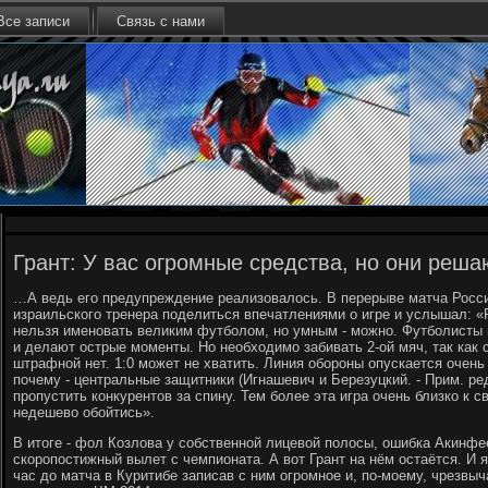
Все записи
Связь с нами
Грант: У вас огромные средства, но они реша
…А ведь его предупреждение реализовалось. В перерыве матча Росси
израильского тренера поделиться впечатлениями о игре и услышал: «
нельзя именовать великим футболом, но умным - можно. Футболисты
и делают острые моменты. Но необходимо забивать 2-ой мяч, так как 
штрафной нет. 1:0 может не хватить. Линия обороны опускается очень 
почему - центральные защитники (Игнашевич и Березуцкий. - Прим. ред
пропустить конкурентов за спину. Тем более эта игра очень близко к
недешево обойтись».
В итоге - фол Козлова у собственной лицевой полосы, ошибка Акинфе
скоропостижный вылет с чемпионата. А вот Грант на нём остаётся. И я
час до матча в Куритибе записав с ним огромное и, по-моему, чрезвы