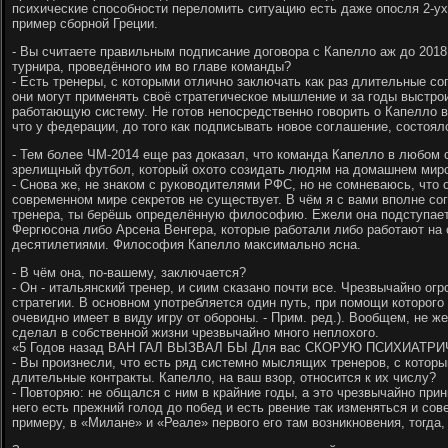
психические способности переломить ситуацию есть даже опосля 2-ух
пример сборной Греции.
- Вы считаете правильным подписание договора с Капелло аж до 2018
турнира, проведённого им во главе команды?
- Есть тренеры, с которыми отлично заключать как раз длительные со
они могут применять своё стратегическое мышление и за годы выстро
работающую систему. Не готов непосредственно говорить о Капелло в 
что у федерации, до того как подписывать новое соглашение, состоял
- Тем более ЧМ-2014 еще раз доказал, что команда Капелло в любом с
зрелищный футбол, который охото созидать людям на домашнем миро
- Снова же, не знаком с руководителями РФС, но не сомневаюсь, что 
современном мире секретов не существует. В чём я с вами вполне со
тренера, ты берёшь определённую философию. Ежели она подступает
Фергюсона либо Арсена Венгера, которые работали либо работают на
десятилетиями. Философия Капелло максимально ясна.
- В чём она, по-вашему, заключается?
- Он - итальянский тренер, и сиим сказано почти все. Чрезвычайно о
стратегии. В основном употребляется один путь, при помощи которого
очевидно имеет в виду игру от обороны. - Прим. ред.). Вообщем, не 
сделал в собственной жизни чрезвычайно много неплохого.
«5 Годов назад ВАН ГАЛ ВЫЗВАЛ БЫ Для вас СКОРУЮ ПСИХИАТР
- Вы произнесли, что есть ряд системно мыслящих тренеров, с котор
длительные контракты. Капелло, на ваш взор, относится к их числу?
- Повторяю: не общался с ним в крайние годы, а это чрезвычайно при
него есть прежний голод до побед и есть рвение так изменяться и сов
примеру, в «Милане» и «Реале» первого его там возникновения, тогда,