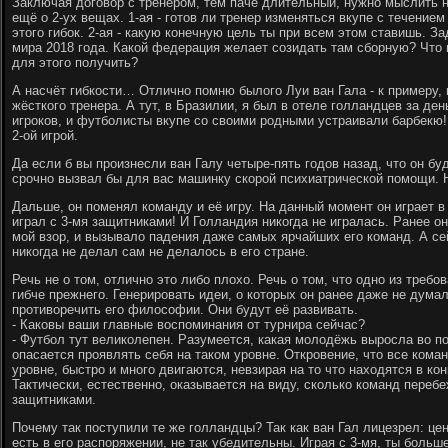
Заключая договор с тренером, тем паче длительный, нужно мыслить 
ещё о 2-ух вещах. 1-ая - готов ли тренер изменяться вкупе с течение
этого гибок. 2-ая - какую конечную цель ты при всем этом ставишь. З
мира 2018 года. Какой федерация желает созидать там сборную? Что 
для этого получить?
А насчёт гибкости… Отлично помню былого Луи ван Гала - к примеру,
жёсткого тренера. А тут, в Бразилии, я был в отеле голландцев за де
игроков, и футболисты вкупе со своими родными устраивали барбекю! 
2-ой игрой.
Да если б вы произнесли ван Галу четыре-пять годов назад, что он буд
срочно вызвал бы для вас машинку скорой психиатрической помощи. Н
Дальше, он поменял команду и её игру. На данный момент он играет в 
играл с 3-мя защитниками! И Голландия никогда не игралась. Ранее он
мой взор, и вызывало падения даже самых ярчайших его команд. А сей
никогда не делал сам не делалось в его стране.
Речь не о том, отлично это либо плохо. Речь о том, что одно из требо
гибче прежнего. Генерировать идеи, о которых он ранее даже не думал.
противоречить его философии. Они будут её развивать.
- Каковы ваши главные воспоминания от турнира сейчас?
- Футбол тут великолепен. Разумеется, какая молодёжь выросла во поч
опасается проявлять себя на таком уровне. Откровение, что все кома
уровне, быстро и много двигаются, невзирая на то что находятся в ко
Тактически, естественно, оказывается на виду, сколько команд переб
защитниками.
Почему так поступили те же голландцы? Так как ван Гал лицезрел: це
есть в его распоряжении, не так убедительны. Играя с 3-мя, ты боль