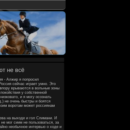
ют не всё
я - Алжир я попросил
Россия сейчас играет умно. Это
 впору врываются в вольные зоны
спокойствия у собственной
низковато, и я могу осознать
.) не очень быстры и боятся
 своим воротам может россиянам
ева на выходе и гол Слимани. И
 не мог сиим не пользоваться, за
чайно необычное интервью о ходе и