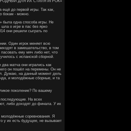
ЖЕРОДНЫЙ ДЛЯ ИХ СТИЛЯ ИГРОК»
а ещё до первой игры. Так как,
о бокам - можно.
» была одна способа игры. Не
шла о игре в пас без ярко
014 они решили сыграть по
ании. Один игрок меняет всю
приходят в замешательство, в том
 пасовать ему мяч либо нет, что
лучилось с испанской сборной.
 два матча они игрались как
чего он пошёл на перемены. Он не
л. Думаю, на данный момент дель
анда, и молодёжные сборные, и та
еликое поколение? По вашему
а последующие. На всех
т, либо доходят до финала. У их
а молодёжные соревнования. Я
то у их есть будущее, не вызывает