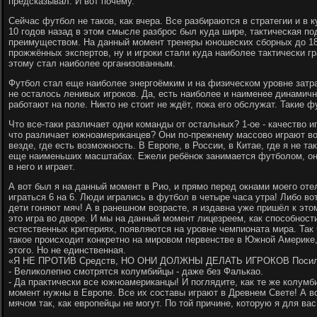
предсказывал. И вот почему.
Сейчас футбол не таков, как вчера. Все разбираются в стратегии и в к
10 годов назад в этом смысле разброс был куда шире, тактическая п
преимуществом. На данный момент тренеры юношеских сборных до 18
прожжённых экспертов, ну и игроки стали куда наиболее тактически 
этому стал наиболее организованным.
Футбол стал еще наиболее энергоёмким и на физическом уровне затр
не осталось ленивых игроков. Да, есть наиболее и наименее динамич
работают на поле. Никто не стоит не ждёт, пока его обслужат. Такие
Что все-таки различает одни команды от остальных? 1-ое - качество иг
что различает южноамериканцев? Они по-прежнему массово играют во 
везде, где есть возможность. В Европе, в России, в Китае, где я не та
еще наименьших масштабах. Ежели ребёнок занимается футболом, он
в него и играет.
А вот был я на данный момент в Рио, и прямо перед окнами моего оте
играться 6 на 6. Люди игрались в футбол в четыре часа утра! Либо вот
дети гоняют мяч! А в ранешном возрасте, я издавна уже пришёл к это
это игра во дворе. И мы на данный момент лицезреем, как способност
естественных критериях, появляются на уровне чемпионата мира. Так чт
такое происходит конкретно на мировом первенстве в Южной Америке, 
этого. Но не единственная.
«Я НЕ ПРОТИВ Средств, НО ОНИ ДОЛЖНЫ ДЕЛАТЬ ИГРОКОВ Посил
- Великолепно смотрятся колумбийцы - даже без Фалькао.
- Да практически все южноамериканцы! И поглядите, как те же колум
момент нужны в Европе. Все их составы играют в Древнем Свете! А вс
мячом так, как европейцы не могут. По той причине, которую я для ва