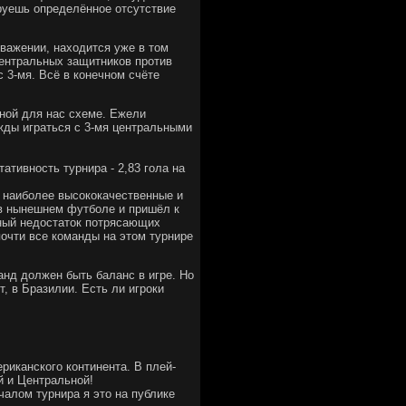
руешь определённое отсутствие
важении, находится уже в том
 центральных защитников против
 3-мя. Всё в конечном счёте
нной для нас схеме. Ежели
ужды играться с 3-мя центральными
ативность турнира - 2,83 гола на
ы наиболее высококачественные и
 в нынешнем футболе и пришёл к
зный недостаток потрясающих
почти все команды на этом турнире
анд должен быть баланс в игре. Но
т, в Бразилии. Есть ли игроки
риканского континента. В плей-
й и Центральной!
ачалом турнира я это на публике