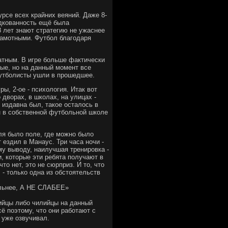
урсе всех крайних веяний. Даже 8-
одкованность ещё была
 лет знают стратегию не ужаснее
грамотными. Футбол благодаря
атным. В игре больше фактически
ные, но на данный момент все
 футболисты ушли в прошедшее.
ры, 2-ое - психология. Итак вот
дворах, в школах, на улицах -
к издавна был, такое осталось в
 в собственной футбольной школе
ля было поле, где можно было
 ездил в Манаус. Три часа ночи -
му выводу, наилучшая тренировка -
и, которые эти ребята получают в
о нет, это не сюрприз. И то, что
- только одна из обстоятельств
ьнее, А НЕ СЛАБЕЕ»
бийцы либо чилийцы на данный
ё поэтому, что они работают с
с уже озвучивал.