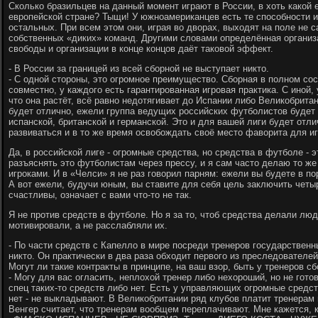
Сколько бразильцев на данный момент играют в России, в хоть какой 
европейской стране? Тыщи! У южноамериканцев есть те способности и 
остальных. При всем этом они, играя во дворах, выходят на поле не с
собственных «диких» команд. Другими словами определённая организа
свободы и организации в конце концов даёт таковой эффект.
- В России за границей из всей сборной не выступает никто.
- С одной стороны, это огромное преимущество. Сборная в полном со
совместно, у каждого есть гарантированная игровая практика. С иной, 
что она растёт, всё равно недотягивает до Испании либо Великобрита
будет отлично, ежели группа ведущих российских футболистов будет в
испанской, британской и германской. Это и для вашей лиги будет отлич
развиваться и в то же время освобождать своё место фаворита для и
Да, в российской лиге - огромные средства, но средства в футболе - 
разъяснять это футболистам через прессу, и я сам часто делаю то ж
игроками. И в «Челси» я не раз говорил парням: ежели вы будете в п
А вот ежели, будучи юным, вы ставите для себя цель заключить четыр
счастливы, означает с вами что-то не так.
Я не против средств в футболе. Но я за то, чтоб средства делали лю
мотивировали, а не расслабляли их.
- По части средств с Капелло в мире посреди тренеров государствен
никто. Он практически в два раза обходит первого из преследователе
Могут ли такие контракты в принципе, на ваш взор, быть у тренеров с
- Могу для вас огласить, неплохой тренер либо нехороший, но не гото
спец таких-то средств либо нет. Есть у управляющих огромные средст
нет - не выкладывают. В Великобритании ряд клубов платит тренерам
Венгер считает, что тренерам вообщем переплачивают. Мне кажется,