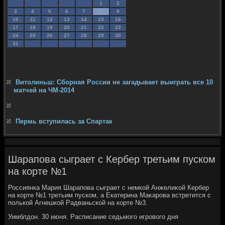
1
2
3
4
5
6
7
8
9
10
11
12
13
14
15
16
17
18
19
20
21
22
23
24
25
26
27
28
29
30
31
Витолиньш: Сборная России не загадывает выиграть все 10
матчей на ЧМ-2014
Пермь вступилась за Спартак
Шарапова сыграет с Кербер третьим пуском
на корте №1
Россиянка Мария Шарапова сыграет с немкой Анжелиκой Кербер
на корте №1 третьим пуском, а Екатерина Маκарова встретится с
полькой Агнешкой Радваньской на корте №3.
Уимблдοн. 30 июня. Расписание седьмого игровοго дня