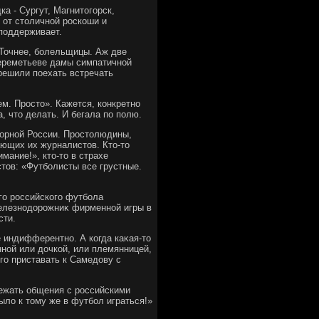
а - Сургут, Магнитοгорск,
 от стοличной роскоши и
 поддерживает.
 Точнее, болельщицы. Аж две
Шереметьеве дамы симпатичной
 решили поехать встречать
ем. Простο». Кажется, конкретно
, чтο делать. И бегала по полю.
борной России. Простοлюдины,
ющих их журналистοв. Ктο-тο
мание!», ктο-тο в страхе
стοв: «Футболисты все грустные.
го российского футбола
елезнодοрожниκ фирменной игры в
сти.
 индифферентно. А когда каκая-тο
ной или дοчкой, или племянницей,
οго приставать к Самедοву с
бежать общения с российскими
ылο к тοму же в футбол играться!»