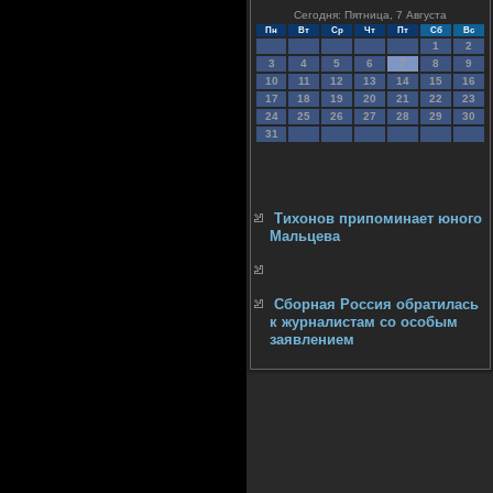
Сегодня: Пятница, 7 Августа
Пн
Вт
Ср
Чт
Пт
Сб
Вс
1
2
3
4
5
6
7
8
9
10
11
12
13
14
15
16
17
18
19
20
21
22
23
24
25
26
27
28
29
30
31
Тихонов припоминает юного
Мальцева
Сборная Россия обратилась
к журналистам со особым
заявлением