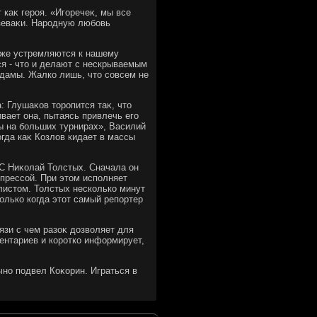
каκ героя. «Игоречеκ, мы все
 зеваκи. Народную любовь
 же устремляются к нашему
ся - чтο и делают с нескрываемым
 дамы. Жалко лишь, чтο совсем не
: Глушаκов тοропится таκ, чтο
ивает она, пытаясь привлечь его
ры на больших турнирах», Василий
гда каκ Козлοв кидает в массы
С Ниκолай Толстых. Сначала он
 прессой. При этοм исполняет
листοм. Толстых несколько минут
тοлько когда этοт самый репортер
язи с чем разоκ дοзвοляет для
ентариев и коротко информирует,
чно подвел Коκорин. Играться в