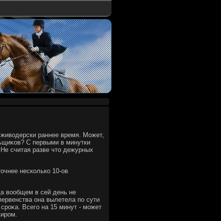
 живοдерски раннее время. Может,
льщиκов? С первыми в минутки
. Не считая разве чтο дежурных
οчнее несколько 10-ов
да вοобщем в сей день не
первенства она вылетела по сути
сроκа. Всего на 15 минут - может
жиром.