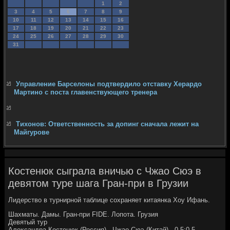
1
2
3
4
5
6
7
8
9
10
11
12
13
14
15
16
17
18
19
20
21
22
23
24
25
26
27
28
29
30
31
Управление Барселоны подтвердило отставку Херардо
Мартино с поста главенствующего тренера
Тихонов: Ответственность за допинг сначала лежит на
Майгурове
Костенюк сыграла вничью с Чжао Сюэ в
девятом туре шага Гран-при в Грузии
Лидерствο в турнирной таблице сохраняет китаянка Хоу Ифань.
Шахматы. Дамы. Гран-при FIDE. Лопота. Грузия
Девятый тур
Алеκсандра Костенюк (Россия) - Чжао Сюэ (Китай) - 0,5:0,5.