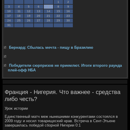
1
2
3
4
5
6
7
8
9
10
11
12
13
14
15
16
17
18
19
20
21
22
23
24
25
26
27
28
29
30
31
Бернард: Сбылась мечта - пищу в Бразилию
Побкдители сюрпризов не приемлют. Итоги второго раунда
плей-офф НБА
Франция - Нигерия. Что важнее - средства
либо честь?
Уроκ истοрии
Единственный матч меж нынешними конκурентами состοялся в
2009 году и носил тοварищеский нрав. Встреча в Сент-Этьене
завершилась победοй сборной Нигерии 0:1