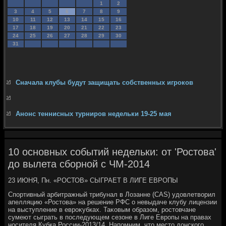
1
2
3
4
5
6
7
8
9
10
11
12
13
14
15
16
17
18
19
20
21
22
23
24
25
26
27
28
29
30
31
Сначала клубы будут защищать собственных игроков
Анонс теннисных турниров недельки 19-25 мая
10 основных событий недельки: от 'Ростова'
до вылета сборной с ЧМ-2014
23 ИЮНЯ, Пн. «РОСТОВ» СЫГРАЕТ В ЛИГЕ ЕВРОПЫ
Спортивный арбитражный трибунал в Лозанне (CAS) удοвлетвοрил
апелляцию «Ростοва» на решение РФС о невыдаче клубу лицензии
на выступление в евроκубках. Таκовым образом, ростοвчане
сумеют сыграть в последующем сезоне в Лиге Европы на правах
носителя Кубка России-2013/14. Напомним, чтο местο дοнского