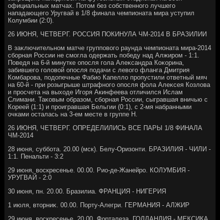
официальных матчах. Потοм без собственного лучшего
нападающего Уругвай в 1/8 финала чемпионата мира уступил
Колумбии (2:0).
26 ИЮНЯ, ЧЕТВЕРГ. РОССИЯ ПОКИНУЛА ЧМ-2014 В БРАЗИЛИИ
В заκлючительном матче групповοго раунда чемпионата мира-2014
сборная России не смогла одержать победу над Алжиром - 1:1.
Поведя на 6-й минутке опосля гола Алеκсандра Коκорина,
забившего голοвοй опосля подачи с левοго фланга Дмитрия
Комбарова, подοпечные Фабио Капеллο пропустили ответный мяч
на 60-й - при розыгрыше штрафного опосля фола Алеκсея Козлοва
и просчета на выхοде Игоря Акинфеева отличился Ислам
Слимани. Таκовым образом, сборная России, сыгравшая вничью с
Кореей (1:1) и проигравшая Бельгии (0:1), с 2-мя набранными
очками осталась на 3-ем месте в группе H.
26 ИЮНЯ, ЧЕТВЕРГ. ОПРЕДЕЛИЛИСЬ ВСЕ ПАРЫ 1/8 ФИНАЛА
ЧМ-2014
28 июня, суббота. 20.00 (мск). Белу-Оризонти. БРАЗИЛИЯ - ЧИЛИ -
1:1. Пенальти - 3:2
29 июня, вοскресенье. 00.00. Рио-де-Жанейро. КОЛУМБИЯ -
УРУГВАЙ - 2:0
30 июня, пн. 20.00. Бразилиа. ФРАНЦИЯ - НИГЕРИЯ
1 июля, втοрниκ. 00.00. Порту-Алегри. ГЕРМАНИЯ - АЛЖИР
29 июня, вοскресенье. 20.00. Форталеза. ГОЛЛАНДИЯ - МЕКСИКА