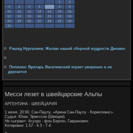
1
2
3
4
5
6
7
8
9
10
11
12
13
14
15
16
17
18
19
20
21
22
23
24
25
26
27
28
29
30
31
Рашид Нургалиев: Желаю нашей сборной мудрости Динамо
Попихин: Вратарь Василевский играет уверенно и не
дергается
Месси лезет в швейцарские Альпы
АРГЕНТИНА - ШВЕЙЦАРИЯ
1 июня, 20:00, Сан-Паулу, «Арена Сан-Паулу - Коринтианс».
Судья: Юнас Эриκссон (Швеция).
Не сыграют: Агуэро - фон Берген, Гавранович.
Котировки: 1.57 - 4.3 - 7.4.