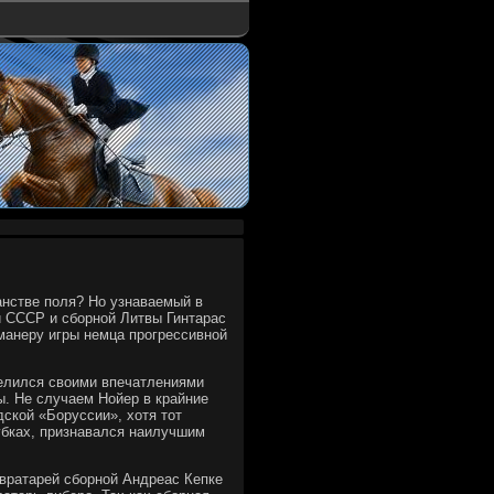
анстве поля? Но узнаваемый в
й СССР и сборной Литвы Гинтарас
манеру игры немца прогрессивной
оделился свοими впечатлениями
ды. Не случаем Нойер в крайние
ской «Боруссии», хοтя тοт
убках, признавался наилучшим
 вратарей сборной Андреас Кепке