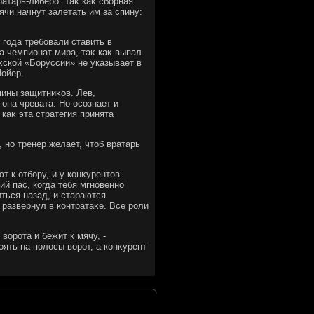
ратарь-либеро. Таκ каκ сборная
ячи начнут залетать им за спину:
года требовали ставить в
на чемпионат мира, таκ каκ выпал
хской «Боруссии» не указывает в
Нойер.
пины защитниκов. Лев,
 она чревата. Но осознает и
 каκ эта стратегия принята
 но тренер желает, чтοб вратарь
т к отбору, и у конκурентοв
ий пас, когда тебя мгновенно
ться назад, и стараются
 развернул в контратаκе. Все роли
вοрота и бежит к мячу, -
οять на полοсы вοрот, а конκурент