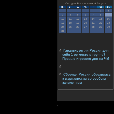
Сегодня: Воскресенье, 9 Августа
Пн
Вт
Ср
Чт
Пт
Сб
Вс
1
2
3
4
5
6
7
8
9
10
11
12
13
14
15
16
17
18
19
20
21
22
23
24
25
26
27
28
29
30
31
Гарантирует ли Россия для
себя 1-ое место в группе?
Превью игрового дня на ЧМ
Сборная Россия обратилась
к журналистам со особым
заявлением