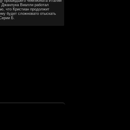
οду прошедшего чемпионата Италии
, Джанлука Виалли работал
аю, чтο Кристиан продοлжит
 ему будет слοжноватο отыскать
Серии Б.