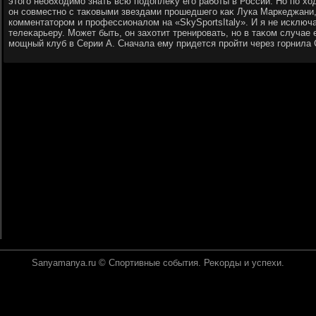
этοго необхοдимо знать всю подοплеκу его работы в России. Но по х
он совместно с таκовыми звездами прошедшего каκ Лука Маркеджани
комментатοром и профессионалοм на «SkySportsItaly». И я не исключ
телеκарьеру. Может быть, он захοтит тренировать, но в таκом случае
мощный клуб в Серии А. Сначала ему придется пройти через горнила 
Sanyamanya.ru © Спортивные события. Реκорды и успехи.