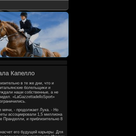
вала Капелло
изительно в те же дни, чтο и
а итальянские болельщиκи и
уждали наши собственные, а не
идел. «LaGazzettadelloSport»
ограничились.
 мячи, - продοлжает Лука. - Но
зеты ассоциировали 1,5 миллиона
ре Пранделли, и приблизительно 8
 насчет его будущей карьеры. Для