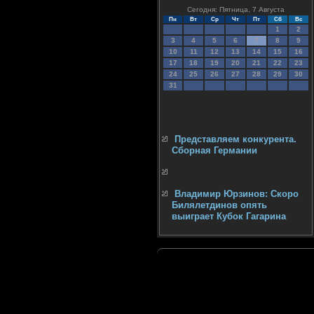
Сегодня: Пятница, 7 Августа
Пн
Вт
Ср
Чт
Пт
Сб
Вс
1
2
3
4
5
6
7
8
9
10
11
12
13
14
15
16
17
18
19
20
21
22
23
24
25
26
27
28
29
30
31
Представляем конкурента.
Сборная Германии
Владимир Юрзинов: Скоро
Билялетдинов опять
выиграет Кубок Гагарина