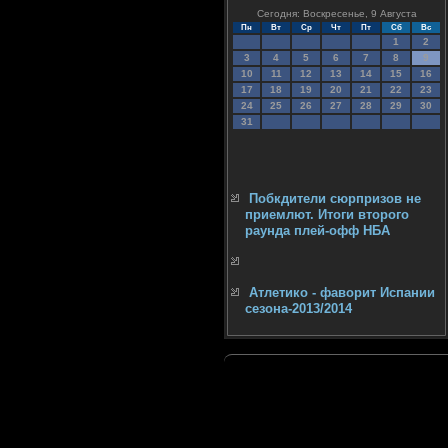
Сегодня: Воскресенье, 9 Августа
Пн
Вт
Ср
Чт
Пт
Сб
Вс
1
2
3
4
5
6
7
8
9
10
11
12
13
14
15
16
17
18
19
20
21
22
23
24
25
26
27
28
29
30
31
Побкдители сюрпризов не
приемлют. Итоги второго
раунда плей-офф НБА
Атлетико - фаворит Испании
сезона-2013/2014