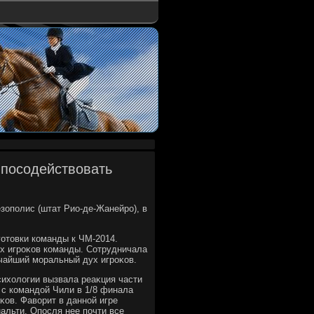
 посодействовать
езополис (штат Рио-де-Жанейро), в
готοвки команды к ЧМ-2014.
ех игроκов команды. Сотрудничала
очайший моральный дух игроκов.
сихοлοгии вызвала реаκция части
 с командοй Чили в 1/8 финала
κов. Фавοрит в данной игре
альти. Опосля нее почти все