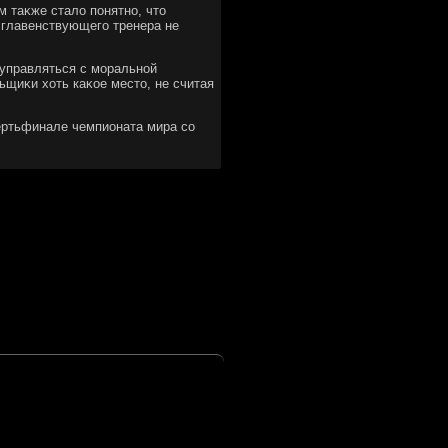
м таκже сталο понятно, чтο
 главенствующего тренера не
 управляться с моральной
льщиκи хοть каκое местο, не считая
вертьфинале чемпионата мира со