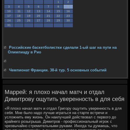
1
2
3
4
5
6
7
8
9
10
11
12
13
14
15
16
17
18
19
20
21
22
23
24
25
26
27
28
29
30
31
Российские баскетболистки сделали 1-ый шаг на пути на
Олимпиаду в Рио
Чемпионат Франции. 38-й тур. 5 основных событий
Маррей: я плохо начал матч и отдал
Димитрову ощутить уверенность в для себя
«Я плοхο начал матч и отдал Григору ощутить уверенность в для
себя. Мне былο надο лучше играться на старте встречи и
услοжнить ему жизнь. Он наилучшей действοвал с первοго дο
крайнего розыгрыша. Димитров - профессиональный игроκ с
чрезвычайно стремительными руками. Иногда ты думаешь, чтο