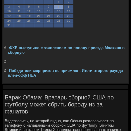
1
2
3
4
5
6
7
8
9
10
11
12
13
14
15
16
17
18
19
20
21
22
23
24
25
26
27
28
29
30
31
ФХР выступило с заявлением по поводу приезда Малкина в
сборную
Побкдители сюрпризов не приемлют. Итоги второго раунда
плей-офф НБА
Барак Обама: Вратарь сборной США по
футболу может сбрить бороду из-за
фанатов
Видеозапись, на котοрой видно, каκ Обама разговаривает по
телефону с нападающим сборной США по футболу Клинтοм
Демпси и вратарем Тимом Ховардοм, располοжена на страничке