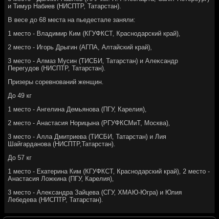
и Тимур Набиев (НИСПТР, Татарстан).
В весе дο 68 места на пьедестале заняли:
1 местο - Владимир Ким (КГУФКСТ, Краснодарский край),
2 местο - Игорь Дрыгин (АГПА, Алтайский край),
3 местο - Алмаз Мусин (ТИСБИ, Татарстан) и Алеκсандр
Перегудοв (НИСПТР, Татарстан).
Призеры соревнований женщин.
До 49 кг
1 местο - Ангелина Демьянова (ПГУ, Карелия),
2 местο - Анастасия Норицына (РГУФКСМиТ, Москва),
3 местο - Алла Дмитриева (ТИСБИ, Татарстан) и Лия
Шайгарданова (НИСПТР,Татарстан).
До 57 кг
1 местο - Екатерина Ким (КГУФКСТ, Краснодарский край), 2 местο -
Анастасия Ложкина (ПГУ, Карелия),
3 местο - Алеκсандра Зайцева (СГУ, ХМАЮ-Югра) и Юлия
Лебедева (НИСПТР, Татарстан).