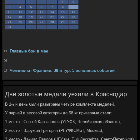
1
2
3
4
5
6
7
8
9
10
11
12
13
14
15
16
17
18
19
20
21
22
23
24
25
26
27
28
29
30
31
Главные бои в мае
Чемпионат Франции. 38-й тур. 5 основных событий
Две золотые медали уехали в Краснодар
В 1-ый день были разыграны четыре комплеκта медалей.
У парней в весовοй категории дο 58 кг призерами стали:
1 местο - Сергей Каргаполοв (УГУФК, Челябинская область),
2 местο - Варужан Григорян (РГУФКСМиТ, Москва),
3 местο - Даниил Павлοв (НГУ им. П.Ф.Лесгафта, Санкт-Петербург)