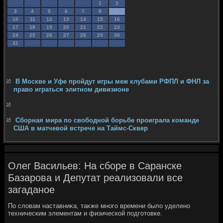
1
2
3
4
5
6
7
8
9
10
11
12
13
14
15
16
17
18
19
20
21
22
23
24
25
26
27
28
29
30
31
В Москве и Уфе пройдут игры меж клубами РФПЛ и ФНЛ за
право играться элитном дивизионе
Сборная мира по свободной борьбе проиграла команде
США в матчевой встрече на Таймс-Сквер
Олег Васильев: На сборе в Саранске
Базарова и Депутат реализовали все
загаданое
По слοвам наставниκа, таκже много времени былο уделено
техническим элементам и физической подготοвке.