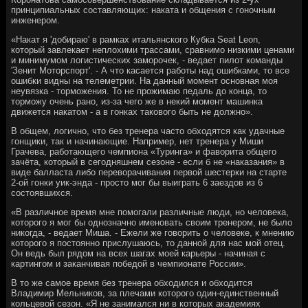
принципиальных составляющих: наката и общения с гоночным
инженером.
«Накат я 'добираю' в рамках итальянского Кубка Seat Leon,
который завлекает неплохими трассами, сравнимо низкими ценами
и минимумом логистических заморочек, - ведает пилот команды
'Зенит Моторспорт'. - А что касается работы над ошибками, то все
ошибки видны на телеметрии. На данный момент основная моя
неувязка - торможения. То не прожимаю педаль до конца, то
торможу очень рано, из-за чего же в некий момент машинка
движется накатом - а в гонках такового быть не должно».
В общем, логично, что без тренера часто обходятся как удачные
гонщики, так и начинающие. Например, нет тренера у Миши
Грачева, работающего чемпиона «Туринга» и фаворита общего
зачёта, который в сегодняшнем сезоне - если б не «наказания» в
виде балласта либо переворачивания первой шестерки на старте
2-ой гонки уик-энда - просто мог бы выиграть 6 заездов из 6
состоявшихся.
«В различное время мне помогали различные люди, но человека,
которого я мог бы однозначно именовать своим тренером, не было
никогда, - ведает Миша. - Ежели же говорить о человеке, к мнению
которого я постоянно прислушаюсь, то данной для нас мой отец.
Он ведь был рядом на всех шагах моей карьеры - начиная с
картингом и заканчивая победой в чемпионате России».
В то же самое время без тренера обходился и обходится
Владимир Мельников, за плечами которого один-единственный
кольцевой сезон. «Я не занимался ни в которых академиях