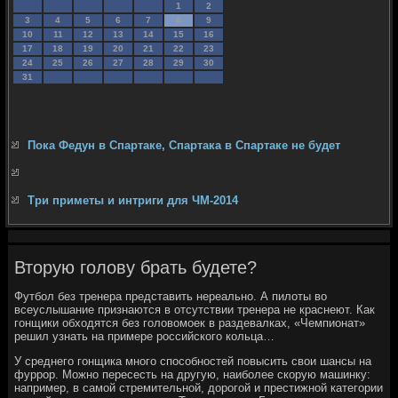
1
2
3
4
5
6
7
8
9
10
11
12
13
14
15
16
17
18
19
20
21
22
23
24
25
26
27
28
29
30
31
Пока Федун в Спартаке, Спартака в Спартаке не будет
Три приметы и интриги для ЧМ-2014
Вторую голову брать будете?
Футбол без тренера представить нереально. А пилоты во
всеуслышание признаются в отсутствии тренера не краснеют. Как
гонщики обходятся без головомоек в раздевалках, «Чемпионат»
решил узнать на примере российского кольца…
У среднего гонщика много способностей повысить свои шансы на
фуррор. Можно пересесть на другую, наиболее скорую машинку:
например, в самой стремительной, дорогой и престижной категории