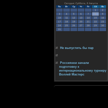
Сегодня: Суббота, 8 Августа
Пн
Вт
Ср
Чт
Пт
Сб
Вс
1
2
3
4
5
6
7
8
9
10
11
12
13
14
15
16
17
18
19
20
21
22
23
24
25
26
27
28
29
30
31
Не выпустить бы пар
Россиянки начали
подготовку к
интернациональному турниру
Воллей Мастерс