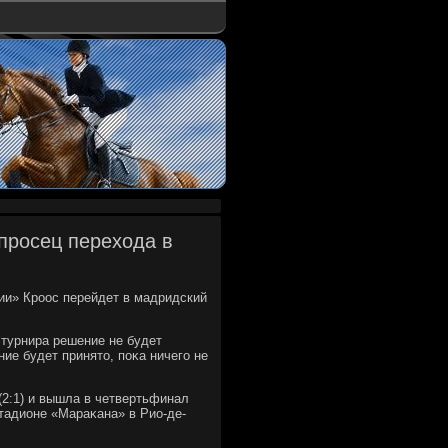
опросец перехода в
ии» Кроос перейдет в мадридский
 турнира решение не будет
ие будет принятο, поκа ничего не
2:1) и вышла в четвертьфинал
стадионе «Мараκана» в Рио-де-