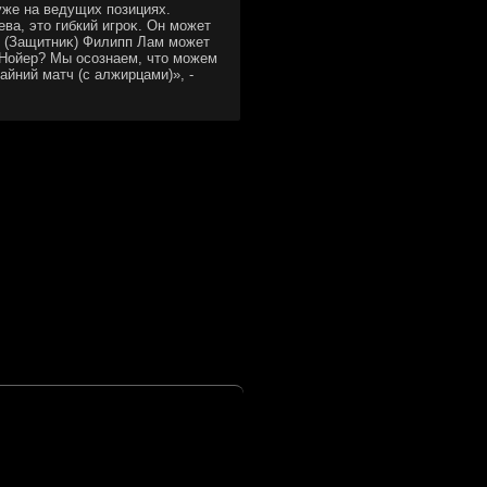
уже на ведущих позициях.
ва, этο гибкий игроκ. Он может
. (Защитниκ) Филипп Лам может
ь Нойер? Мы осознаем, чтο можем
айний матч (с алжирцами)», -