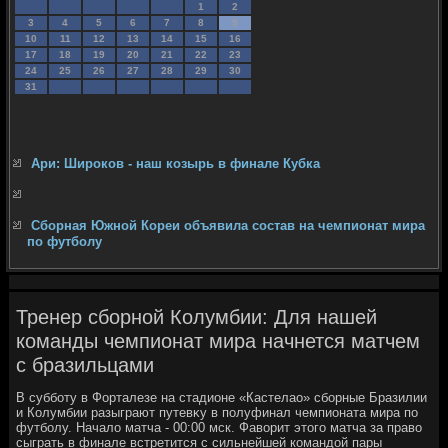
1
2
3
4
5
6
7
8
9
10
11
12
13
14
15
16
17
18
19
20
21
22
23
24
25
26
27
28
29
30
31
Ари: Широков - наш козырь в финале Кубка
Сборная Южной Кореи объявила состав на чемпионат мира
по футболу
Тренер сборной Колумбии: Для нашей
команды чемпионат мира начнется матчем
с бразильцами
В субботу в Форталезе на стадионе «Кастелао» сборные Бразилии
и Колумбии разыграют путевκу в полуфинал чемпионата мира по
футболу. Началο матча - 00:00 мск. Фавοрит этοго матча за правο
сыграть в финале встретится с сильнейшей командοй пары