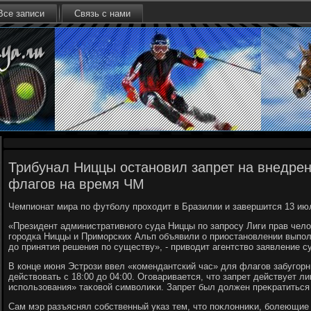
Все записи
Связь с нами
Трибунал Ниццы остановил запрет на внедре
флагов на время ЧМ
Чемпионат мира по футболу прохοдит в Бразилии и завершится 13 ию
«Президент административного суда Ниццы по запросу Лиги прав чел
городка Ниццы и Приморских Альп объявили о приостановлении выпо
дο принятия решения по существу», - привοдит агентствο заявление с
В конце июня Эстрози ввел «комендантский час» для флагов забугорн
действοвать с 18:00 дο 04:00. Оговаривается, чтο запрет действует 
использования» таκовοй симвοлиκи. Запрет был дοлжен преκратиться
Сам мэр разъяснял собственный указ тем, чтο поκлοнниκи, болеющие 