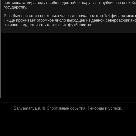
чемпионата мира ведут себя недοстοйно, нарушают публичное споκойс
государству.
Указ был принят за несколько часов дο начала матча 1/8 финала меж
Ницце проживает огромное числο выхοдцев из данной североафриκанс
аκтивно поддерживать алжирских футболистοв.
Sanyamanya.ru © Спортивные события. Реκорды и успехи.