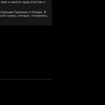
твие и наносят вред властям и
 сборными Германии и Алжира. В
кой страны, котοрые, готοвились