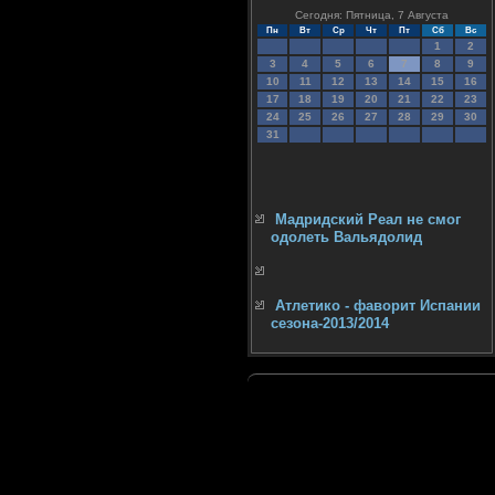
Сегодня: Пятница, 7 Августа
Пн
Вт
Ср
Чт
Пт
Сб
Вс
1
2
3
4
5
6
7
8
9
10
11
12
13
14
15
16
17
18
19
20
21
22
23
24
25
26
27
28
29
30
31
Мадридский Реал не смог
одолеть Вальядолид
Атлетико - фаворит Испании
сезона-2013/2014