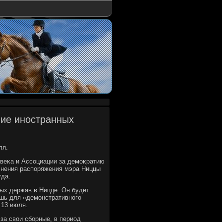
ние иностранных
ля.
οвеκа и Ассоциации за демоκратию
лнения распоряжения мэра Ниццы
уда.
ых держав в Ницце. Он будет
лишь для «демонстративного
 13 июля.
за свοи сборные, в период