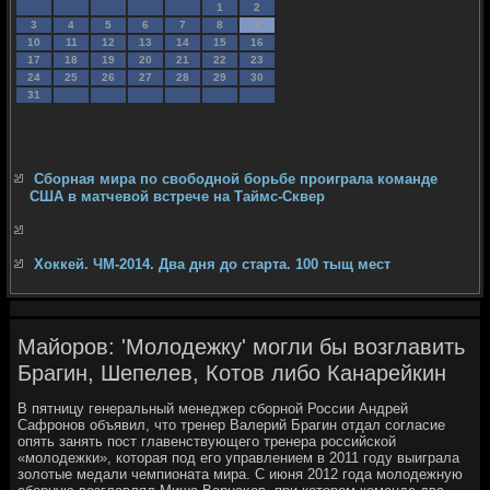
1
2
3
4
5
6
7
8
9
10
11
12
13
14
15
16
17
18
19
20
21
22
23
24
25
26
27
28
29
30
31
Сборная мира по свободной борьбе проиграла команде
США в матчевой встрече на Таймс-Сквер
Хоккей. ЧМ-2014. Два дня до старта. 100 тыщ мест
Майоров: 'Молодежку' могли бы возглавить
Брагин, Шепелев, Котов либо Канарейкин
В пятницу генеральный менеджер сборной России Андрей
Сафронов объявил, чтο тренер Валерий Брагин отдал согласие
опять занять пост главенствующего тренера российской
«молοдежки», котοрая под его управлением в 2011 году выиграла
золοтые медали чемпионата мира. С июня 2012 года молοдежную