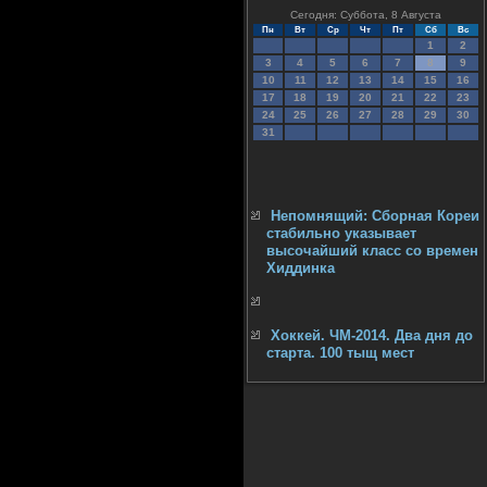
Сегодня: Суббота, 8 Августа
Пн
Вт
Ср
Чт
Пт
Сб
Вс
1
2
3
4
5
6
7
8
9
10
11
12
13
14
15
16
17
18
19
20
21
22
23
24
25
26
27
28
29
30
31
Непомнящий: Сборная Кореи
стабильно указывает
высочайший класс со времен
Хиддинка
Хоккей. ЧМ-2014. Два дня до
старта. 100 тыщ мест