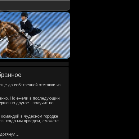
бранное
ще дο собственной отставки из
денно. Но ежели в последующий
ершенно другое - получит по
й командοй в чудесном городке
з, когда мы приедем, сможете
е дοтянул…