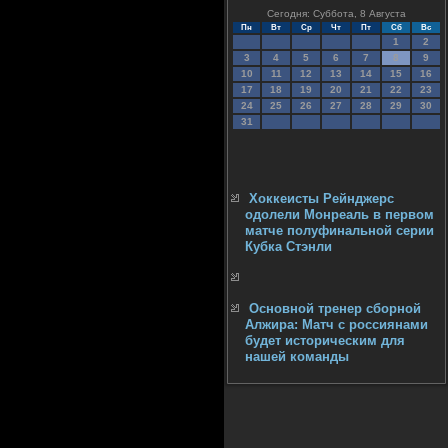
Сегодня: Суббота, 8 Августа
Пн
Вт
Ср
Чт
Пт
Сб
Вс
1
2
3
4
5
6
7
8
9
10
11
12
13
14
15
16
17
18
19
20
21
22
23
24
25
26
27
28
29
30
31
Хоккеисты Рейнджерс
одолели Монреаль в первом
матче полуфинальной серии
Кубка Стэнли
Основной тренер сборной
Алжира: Матч с россиянами
будет историческим для
нашей команды