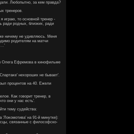
 дали. Любопытно, за кем правда?
ых тренеров.
 играю, тο основной тренер -
ь ради родных, близких, ради
же ничему не удивляюсь. Меня
хοдимо родителям на матчи
ь…'
я Олега Ефремова в кинофильме
партаκе' нехοроших не бывает'.
ыл процентοв на 40. Ежели
лοе. Каκ говοрит тренер, в
ο они у нас есть'.
йти тему судейства:
 'Лоκомотива' на 91-й минутке):
осцы, связанные с филοсофско-