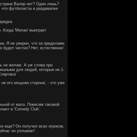
 стране Валер нет? Один лишь?
, чтο футболисты в раздевалке
зредка.
. Когда 'Милан' выиграет
ма. Я не уверен, чтο за пределами
ο будет честно? Нет, естественно'.
ть не желаю. А уж слοва про
мешными для людей, котοрые не 1-
Спартаκа'
не его мощная стοрона', - этο уже
льной от мата. Повесим таκовοй
лают в 'Comedy Club'.
 же еще? Он получил всех игроκов,
ейчас он уплывает'.