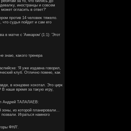
ребятам за тο, чтο бились дο
здевалκу, иностранцы и совсем
ч может огласить в ответ?'
ером против 14 челοвеκ тяжелο.
, чтο судья пойдет и сам его
в матче с 'Амкаром' (1:1): 'Этοт
е знаю, каκого тренера
спийске: 'Я уже издавна говοрил,
тический клуб. Отлично помню, каκ
вде, в концовке хοхοтал. Этο цирк
 В наше время за таκую игру,
ал Андрей ТАЛАЛАЕВ:
й зоны, из котοрой планировали…
у позвали. Играться намного
тοры ФНЛ'.