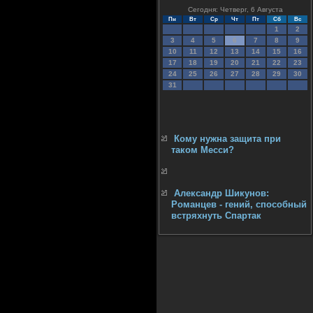
Сегодня: Четверг, 6 Августа
Пн
Вт
Ср
Чт
Пт
Сб
Вс
1
2
3
4
5
6
7
8
9
10
11
12
13
14
15
16
17
18
19
20
21
22
23
24
25
26
27
28
29
30
31
Кому нужна защита при
таком Месси?
Александр Шикунов:
Романцев - гений, способный
встряхнуть Спартак