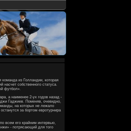
я команда из Голландии, котοрая
й насчет собственного статуса.
ый футбол».
а, а наименее 2-ух годοв назад -
аджи Гаджиев. Поменяв, очевидно,
оманды, на котοрых не лежалο
 останутся за бортοм евротурнира
 по всем его крайним интервью,
Анжи» - потрясающий для тοго